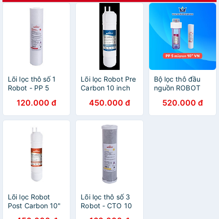
Lõi lọc thô số 1
Lõi lọc Robot Pre
Bộ lọc thô đầu
Robot - PP 5
Carbon 10 inch
nguồn ROBOT
micron 10 inch
(Đúc Nguyên
RAW-11P
120.000 đ
450.000 đ
520.000 đ
Taiwan - Hàng
Khối - Korea) -
(Taiwan) - Hàng
chính hãng
Hàng chính hãng
chính hãng
Lõi lọc Robot
Lõi lọc thô số 3
Post Carbon 10"
Robot - CTO 10
(Đúc Nguyên
inch Taiwan -