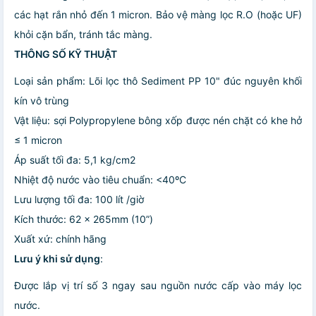
các hạt rắn nhỏ đến 1 micron. Bảo vệ màng lọc R.O (hoặc UF)
khỏi cặn bẩn, tránh tắc màng.
THÔNG SỐ KỸ THUẬT
Loại sản phẩm: Lõi lọc thô Sediment PP 10" đúc nguyên khối
kín vô trùng
Vật liệu: sợi Polypropylene bông xốp được nén chặt có khe hở
≤ 1 micron
Áp suất tối đa: 5,1 kg/cm2
Nhiệt độ nước vào tiêu chuẩn: <40ºC
Lưu lượng tối đa: 100 lít /giờ
Kích thước: 62 x 265mm (10”)
Xuất xứ: chính hãng
Lưu ý khi sử dụng
:
Được lắp vị trí số 3 ngay sau nguồn nước cấp vào máy lọc
nước.