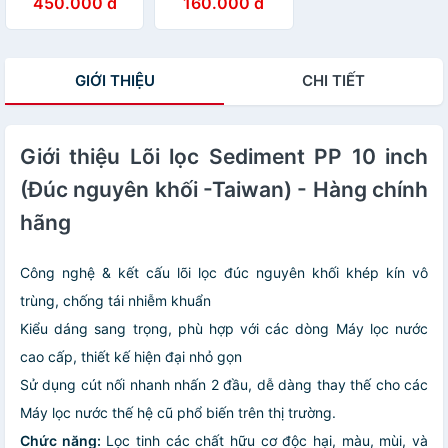
450.000 đ
160.000 đ
Khối - Korea) -
Hàng chính hãng
Hàng chính hãng
GIỚI THIỆU
CHI TIẾT
Giới thiệu Lõi lọc Sediment PP 10 inch
(Đúc nguyên khối -Taiwan) - Hàng chính
hãng
Công nghệ & kết cấu lõi lọc đúc nguyên khối khép kín vô
trùng, chống tái nhiễm khuẩn
Kiểu dáng sang trọng, phù hợp với các dòng Máy lọc nước
cao cấp, thiết kế hiện đại nhỏ gọn
Sử dụng cút nối nhanh nhấn 2 đầu, dễ dàng thay thế cho các
Máy lọc nước thế hệ cũ phổ biến trên thị trường.
Chức năng:
Lọc tinh các chất hữu cơ độc hại, màu, mùi, và