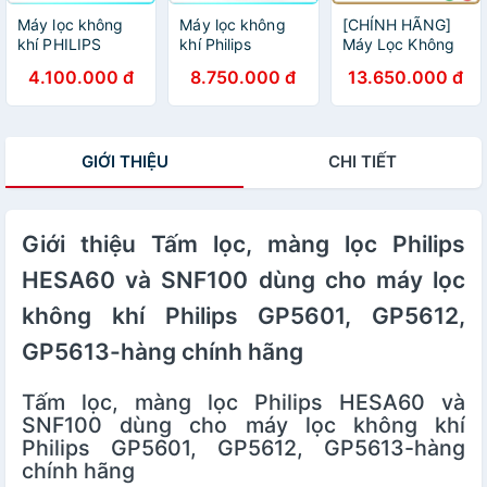
Máy lọc không
Máy lọc không
[CHÍNH HÃNG]
khí PHILIPS
khí Philips
Máy Lọc Không
AC0819/10
AC2887/10 seri
Khí Philips AC
4.100.000 đ
8.750.000 đ
13.650.000 đ
SERIES 800
2000 [Hàng Đức]
2729/11
[Hàng nhập
khẩu]
GIỚI THIỆU
CHI TIẾT
Giới thiệu Tấm lọc, màng lọc Philips
HESA60 và SNF100 dùng cho máy lọc
không khí Philips GP5601, GP5612,
GP5613-hàng chính hãng
Tấm lọc, màng lọc Philips HESA60 và
SNF100 dùng cho máy lọc không khí
Philips GP5601, GP5612, GP5613-hàng
chính hãng