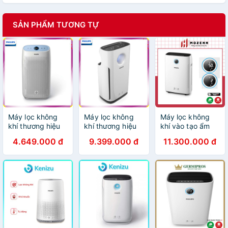
SẢN PHẨM TƯƠNG TỰ
Máy lọc không
Máy lọc không
Máy lọc không
khí thương hiệu
khí thương hiệu
khí vào tạo ẩm
cao cấp Philips
cao cấp Philips
2in1 Philips
4.649.000 đ
9.399.000 đ
11.300.000 đ
AC1216/00 -
AC3256/00 -
AC2729/11 [nhập
Công suất: 50W
Công suất: 60W
Đức chính hãng]
- Điện áp: 220V -
- Điện áp: 220V -
Hàng Nhập Khẩu
Hàng Nhập Khẩu