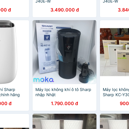
J40E-W
J40E-W
000 đ
3.490.000 đ
3.84
hí Sharp
Máy lọc không khí ô tô Sharp
Máy lọc khôn
hính hãng
nhập Nhật
Sharp KC-Y3
000 đ
1.790.000 đ
900