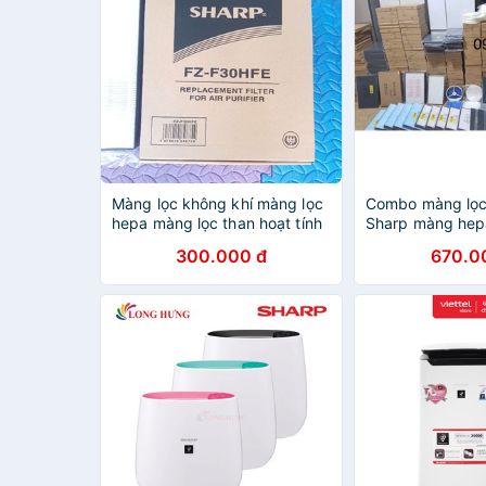
Màng lọc không khí màng lọc
Combo màng lọc
hepa màng lọc than hoạt tính
Sharp màng hep
cho máy lọc không khí sharp
sharp KC C150
300.000 đ
670.0
30 việt nam