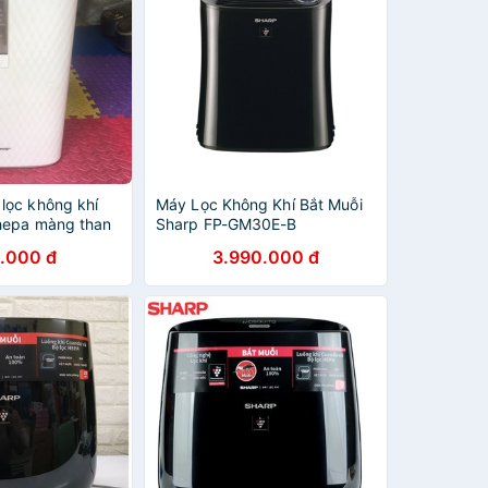
ọc không khí
Máy Lọc Không Khí Bắt Muỗi
hepa màng than
Sharp FP-GM30E-B
0
.000 đ
3.990.000 đ