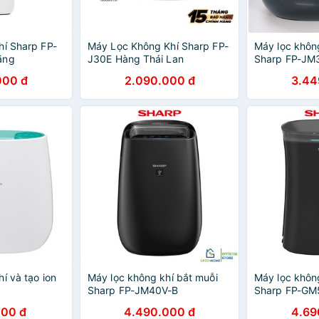
hí Sharp FP-
Máy Lọc Không Khí Sharp FP-
Máy lọc khôn
ãng
J30E Hàng Thái Lan
Sharp FP-JM
000 đ
2.090.000 đ
3.44
í và tạo ion
Máy lọc không khí bắt muỗi
Máy lọc khôn
Sharp FP-JM40V-B
Sharp FP-GM
000 đ
4.490.000 đ
4.69