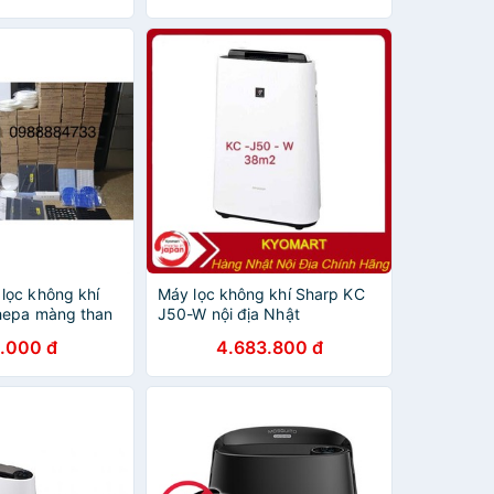
ọc không khí
Máy lọc không khí Sharp KC
hepa màng than
J50-W nội địa Nhật
0 HS70
.000 đ
4.683.800 đ