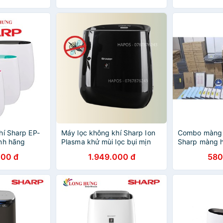
hí Sharp EP-
Máy lọc không khí Sharp Ion
Combo màng l
nh hãng
Plasma khử mùi lọc bụi mịn
Sharp màng 
cho phòng 23m2 Sharp -
sharp KI GS7
000 đ
1.949.000 đ
580
HAPOS