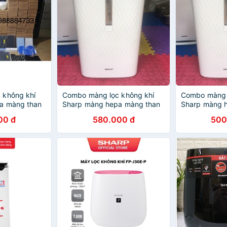
 không khí
Combo màng lọc không khí
Combo màng l
a màng than
Sharp màng hepa màng than
Sharp màng 
sharp KC C100
sharp KC C7
00 đ
580.000 đ
500