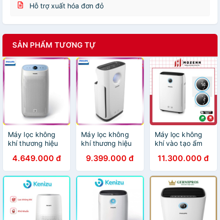
Hỗ trợ xuất hóa đơn đỏ
SẢN PHẨM TƯƠNG TỰ
Máy lọc không
Máy lọc không
Máy lọc không
khí thương hiệu
khí thương hiệu
khí vào tạo ẩm
cao cấp Philips
cao cấp Philips
2in1 Philips
4.649.000 đ
9.399.000 đ
11.300.000 đ
AC1216/00 -
AC3256/00 -
AC2729/11 [nhập
Công suất: 50W
Công suất: 60W
Đức chính hãng]
- Điện áp: 220V -
- Điện áp: 220V -
Hàng Nhập Khẩu
Hàng Nhập Khẩu