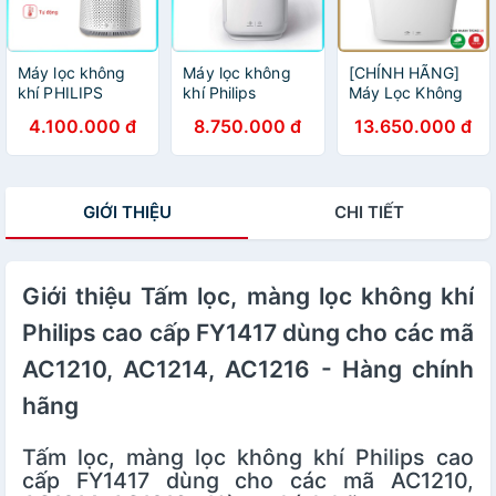
Máy lọc không
Máy lọc không
[CHÍNH HÃNG]
khí PHILIPS
khí Philips
Máy Lọc Không
AC0819/10
AC2887/10 seri
Khí Philips AC
4.100.000 đ
8.750.000 đ
13.650.000 đ
SERIES 800
2000 [Hàng Đức]
2729/11
[Hàng nhập
khẩu]
GIỚI THIỆU
CHI TIẾT
Giới thiệu Tấm lọc, màng lọc không khí
Philips cao cấp FY1417 dùng cho các mã
AC1210, AC1214, AC1216 - Hàng chính
hãng
Tấm lọc, màng lọc không khí Philips cao
cấp FY1417 dùng cho các mã AC1210,