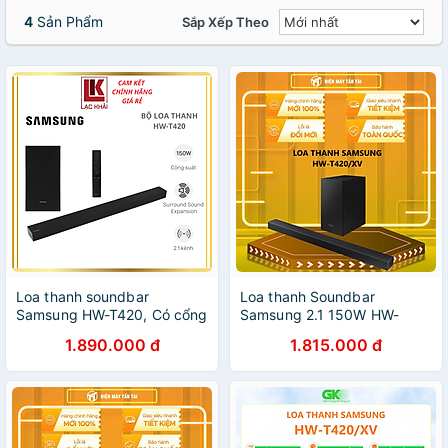
4
Sản Phẩm
Sắp Xếp Theo
Loa thanh soundbar
Loa thanh Soundbar
Samsung HW-T420, Có cổng
Samsung 2.1 150W HW-
USB, Có kèm
T420/XV- Hàng chính hãng
1.890.000 đ
1.815.000 đ
remote,Bluetooth 2.0, công
suất:150W - Hàng chính
hãng