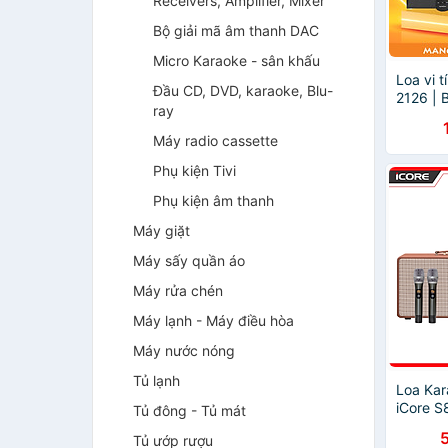
Receivers, Amplifier, Mixer
Bộ giải mã âm thanh DAC
Micro Karaoke - sân khấu
Loa vi 
Đầu CD, DVD, karaoke, Blu-
2126 | 
ray
SoundM
Bluetoo
Máy radio cassette
USB, T
Loa Ng
Phụ kiện Tivi
Chơi Ga
Phụ kiện âm thanh
Xa - Hà
Máy giặt
Máy sấy quần áo
Máy rửa chén
Máy lạnh - Máy điều hòa
Máy nước nóng
Tủ lạnh
Loa Kar
iCore S
Tủ đông - Tủ mát
Tủ ướp rượu