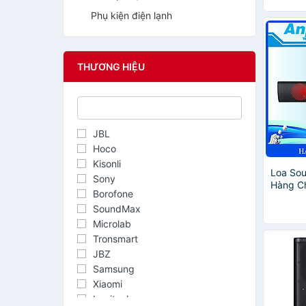
Phụ kiện điện lạnh
THƯƠNG HIỆU
JBL
Hoco
Kisonli
Loa Sou
Sony
Hàng C
Borofone
SoundMax
Microlab
Tronsmart
JBZ
Samsung
Xiaomi
Logitech