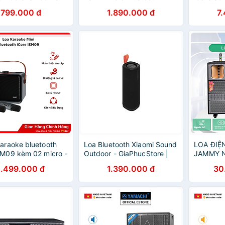
o - Hàng Chính
Hàng chính hãng
Hàng Ch
799.000 đ
1.890.000 đ
7
karaoke bluetooth
Loa Bluetooth Xiaomi Sound
LOA ĐIỆ
SM09 kèm 02 micro -
Outdoor - GiaPhucStore |
JAMMY N
ính hãng
Hàng Chính Hãng
CÔNG S
1.499.000 đ
1.390.000 đ
30
4.200W 
NHẸ - B
MÉT XUY
HÀNG C