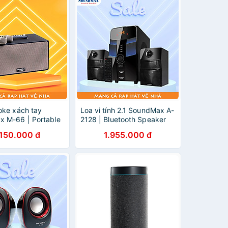
oke xách tay
Loa vi tính 2.1 SoundMax A-
 M-66 | Portable
2128 | Bluetooth Speaker
Speaker
SoundMaxA2128 |
.150.000 đ
1.955.000 đ
x M66 | 3 Đường
Bluetooth 5.0, AUX, Optical,
ss 6.5 Inch, công
USB, Thẻ Nhớ SD 128GB |
c 100W | Bluetooth,
Loa Nghe Nhạc, Xem Phim,
I, Optical, TRS,
Chơi Game | Điều Khiển Từ
Vào Guitar | Pin
Xa - Hàng Chính Hãng
, Thời Gian Sử
iờ - Hàng Chính