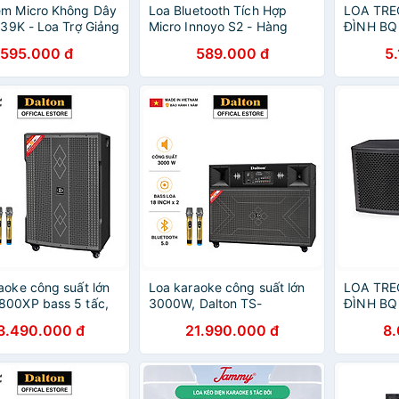
èm Micro Không Dây
Loa Bluetooth Tích Hợp
LOA TRE
 139K - Loa Trợ Giảng
Micro Innoyo S2 - Hàng
ĐÌNH BQ 
 Shidu SD-S358
Chính Hãng
Hàng chí
595.000 đ
589.000 đ
5
ất Loa 10W Kết Nối
th,FM, Dung Lượng
00mAh Sử Dụng Lên
h. SHIDU S358 10W
 Mini Amplifier
 Guide Headset
ireless - Hàng Chính
aoke công suất lớn
Loa karaoke công suất lớn
LOA TRE
800XP bass 5 tấc,
3000W, Dalton TS-
ĐÌNH BQ
Loa DALTON 3
18A8000 Bass loa 18
Hàng chí
3.490.000 đ
21.990.000 đ
8
tiếng cực hay-Hàng
inches x 2, hệ thống 4 loa 2
ãng ( Sản xuất tại
đường tiếng, tặng kèm 2
m )- BH 12 THÁNG -
micro không dây sóng UHF-
CHÍNH HÃNG
Bảo hành loa12 tháng.