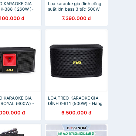
O KARAOKE GIA
Loa karaoke gia đình công
K-388 ( 260W )-
suất lớn bass 3 tấc 500W
nh hãng
Yamachi KS-12000A đi kèm
.100.000 đ
7.390.000 đ
2 micro không dây - [ Bảo
hành 12 tháng ]- HÀNG
CHÍNH HÃNG
O KARAOKE GIA
LOA TREO KARAOKE GIA
 ROYAL (600W) -
ĐÌNH K-911 (500W) - Hàng
nh hãng
chính hãng
.000.000 đ
6.500.000 đ