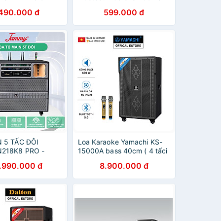
ính Hãng
01 Micro - Hàng Chính
.490.000 đ
599.000 đ
Hãng
N 5 TẤC ĐÔI
Loa Karaoke Yamachi KS-
218K8 PRO -
15000A bass 40cm ( 4 tấci
UẤT CỰC ĐỈNH
) công suất 600W sản xuất
.990.000 đ
8.900.000 đ
- MICRO HÁT SIÊU
tại Việt Nam - [ Bảo hành 12
ẮT SÓNG XA 80
tháng ] - HÀNG CHÍNH
ÊN TƯỜNG -
HÃNG
HÍNH HÃNG