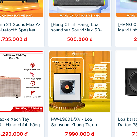
tính 2.1 SoundMax A-
[Hàng Chính Hãng] Loa
[HÀNG C
Bluetooth Speaker
soundbar SoundMax SB-
loa vi t
axA2126 |
201 | 2 màu Trắng/Xám
nhỏ gọn,
1.735.000 đ
500.000 đ
2
th 5.0, AUX, Optical,
với PC/ 
hẻ Nhớ SD 128GB |
A130 - L
he Nhạc, Xem Phim,
me | Điều Khiển Từ
ng Chính Hãng
aoke Xách Tay
HW-LS60D/XV - Loa
Loa kara
8 - Hàng chính hãng
Samsung Khung Tranh
Dalton P
Music Frame HW-LS60D/XV
280W bas
5.290.000 đ
7.990.000 đ
7
- HÀNG CHÍNH HÃNG -
tấc ( 25 