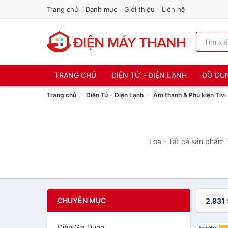
Trang chủ
Danh mục
Giới thiệu
Liên hệ
TRANG CHỦ
ĐIỆN TỬ - ĐIỆN LẠNH
ĐỒ DÙ
Trang chủ
Điện Tử - Điện Lạnh
Âm thanh & Phụ kiện Tivi
Loa - Tất cả sản phẩm T
CHUYÊN MỤC
2.931
Điện Gia Dụng