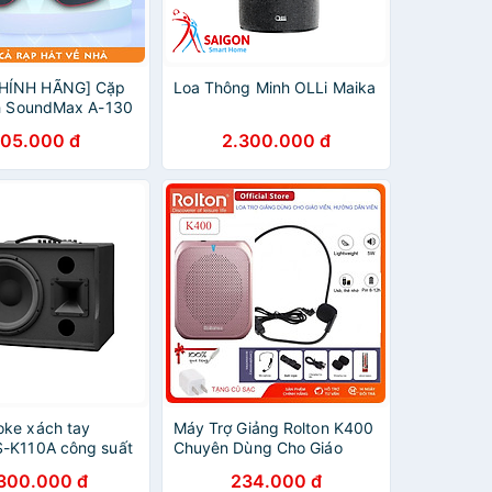
HÍNH HÃNG] Cặp
Loa Thông Minh OLLi Maika
ính SoundMax A-130
 dễ dàng kết nối
05.000 đ
2.300.000 đ
Laptop | SoundMax
oa Nghe Nhạc
oke xách tay
Máy Trợ Giảng Rolton K400
S-K110A công suất
Chuyên Dùng Cho Giáo
s đường kính 2.5
Viên, Hướng Dẫn Viên Du
.300.000 đ
234.000 đ
cm ) củ từ lớn, loa
Lịch Nhỏ Gọn, Công Suất