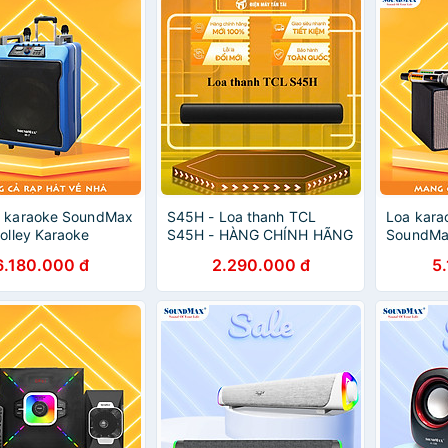
o karaoke SoundMax
S45H - Loa thanh TCL
Loa kara
rolley Karaoke
S45H - HÀNG CHÍNH HÃNG
SoundMax
r SoundMax M7 -
- GIAO HCM
Karaoke 
6.180.000 đ
2.290.000 đ
5
m 2 micro chuyển
SoundMa
số | Loa bluetooth
Tiếng, Ba
 di động | Loa nghe
suất thự
Loa du lịch - Hàng
USB, HDM
Hãng
USB, Ngõ 
12000mAh
Dụng 6 G
Hãng