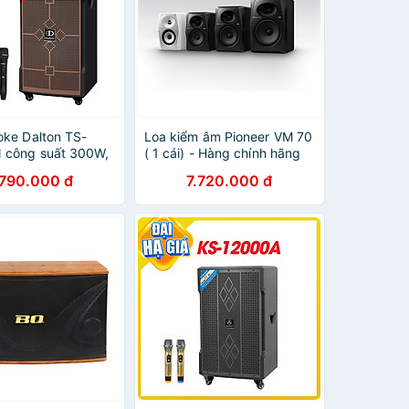
oke Dalton TS-
Loa kiểm âm Pioneer VM 70
 công suất 300W,
( 1 cái) - Hàng chính hãng
 2.5 tấc - HÀNG
.790.000 đ
7.720.000 đ
ÃNG ( BẢO HÀNH
G