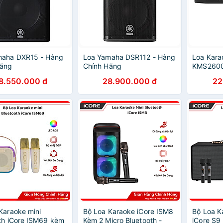
maha DXR15 - Hàng
Loa Yamaha DSR112 - Hàng
Loa Kar
Hãng
Chính Hãng
KMS2600
Hãng
8.550.000 đ
28.900.000 đ
22
 Karaoke mini
Bộ Loa Karaoke iCore ISM8
Bộ Loa K
th iCore ISM69 kèm
Kèm 2 Micro Bluetooth -
iCore S9