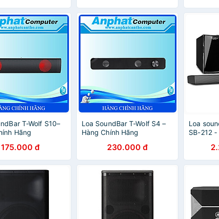
GIAO HCM
treble 1
CHÍNH H
sản xuất 
hành 12 
ndBar T-Wolf S10–
Loa SoundBar T-Wolf S4 –
Loa sou
hính Hãng
Hàng Chính Hãng
SB-212 -
175.000 đ
230.000 đ
2