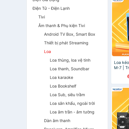
Điện Tử - Điện Lạnh
Tivi
Âm thanh & Phụ kiện Tivi
Android TV Box, Smart Box
Thiết bị phát Streaming
Loa
Loa thùng, loa vệ tinh
Loa ké
M-7 | T
Loa thanh, Soundbar
Speake
Loa karaoke
Tặng kè
đổi tần 
Loa Bookshelf
karaoke
nhạc | 
Loa Sub, siêu trầm
Chính 
Loa sân khấu, ngoài trời
Loa âm trần - âm tường
Dàn âm thanh