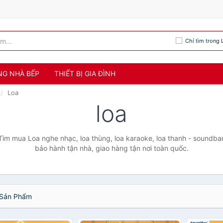
Chỉ tìm trong 
NG NHÀ BẾP
THIẾT BỊ GIA ĐÌNH
Loa
loa
ìm mua Loa nghe nhạc, loa thùng, loa karaoke, loa thanh - soundbar
bảo hành tận nhà, giao hàng tận nơi toàn quốc.
Sản Phẩm