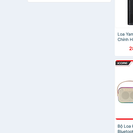
PKCB
Robot
LG
ANKER
Dalton
Loa Ya
Edifier
Chính 
Harman Kardon
2
vivan
Marshall
SADA
Divoom
Kimiso
LOYFUN
Remax
Energizer
KIOMIC
Bose
Acome
ruizu
Bộ Loa
XSmart
Bluetoo