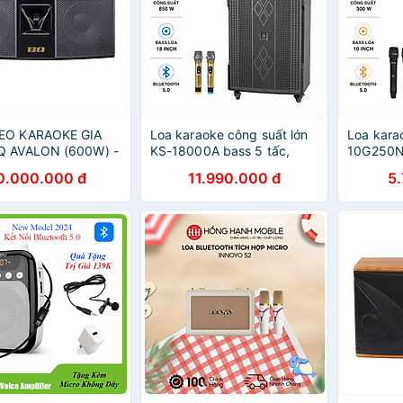
EO KARAOKE GIA
Loa karaoke công suất lớn
Loa kara
Q AVALON (600W) -
KS-18000A bass 5 tấc,
10G250N
ính hãng
850W. Loa YAMACHI 3
Bass loa
0.000.000 đ
11.990.000 đ
5
đường tiếng cực hay-Hàng
CHÍNH H
chính hãng ( Sản xuất tại
12 THÁN
Việt Nam )- BH 12 THÁNG -
HÀNG CHÍNH HÃNG