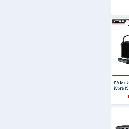
Zealot
02 Micr
Bosston
Hãng
Suntek
Earldom
Golden Field
mozard
SHIDU
Takstar
W-King
AAP
Acnos
B&C Speakers
Bang & Olufsen
Bộ loa 
Crown
iCore I
ENKOR
Hàng ch
F&D
Fantech
Genius