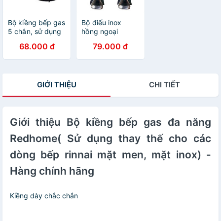
Bộ kiềng bếp gas
Bộ điếu inox
5 chân, sử dụng
hồng ngoại
thay thế cho các
fi90mm thay thế
68.000 đ
79.000 đ
dòng bếp kính
cho các dòng
phổ thông -
bếp cùng kích
Hàng chính hãng
thước ( trắng ) -
Hàng chính hãng
GIỚI THIỆU
CHI TIẾT
Giới thiệu Bộ kiềng bếp gas đa năng
Redhome( Sử dụng thay thế cho các
dòng bếp rinnai mặt men, mặt inox) -
Hàng chính hãng
Kiềng dày chắc chắn