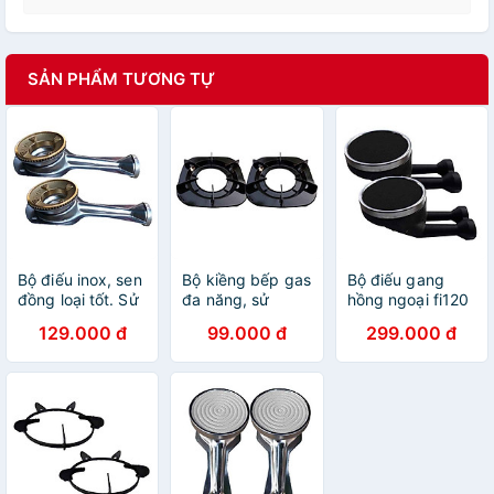
SẢN PHẨM TƯƠNG TỰ
Bộ điếu inox, sen
Bộ kiềng bếp gas
Bộ điếu gang
đồng loại tốt. Sử
đa năng, sử
hồng ngoại fi120
dụng cho các
dụng cho tất cả
có chế độ hâm (
129.000 đ
99.000 đ
299.000 đ
dòng bếp kính,
các dòng bếp
đen ) - Hàng
inox phổ thông -
gas mặt inox phổ
chính hãng
Hàng chính hãng
thông - Hàng
chính hãng