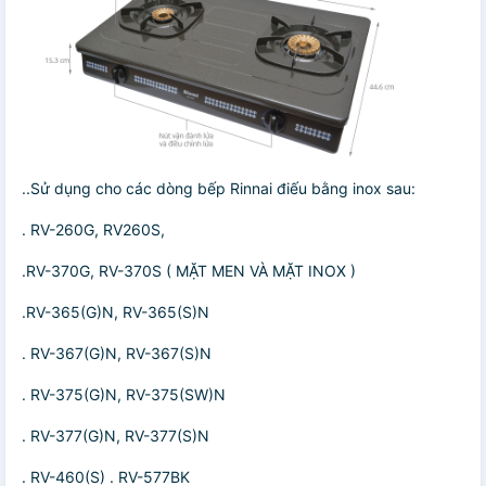
..Sử dụng cho các dòng bếp Rinnai điếu bằng inox sau:
. RV-260G, RV260S,
.RV-370G, RV-370S ( MẶT MEN VÀ MẶT INOX )
.RV-365(G)N, RV-365(S)N
. RV-367(G)N, RV-367(S)N
. RV-375(G)N, RV-375(SW)N
. RV-377(G)N, RV-377(S)N
. RV-460(S) . RV-577BK