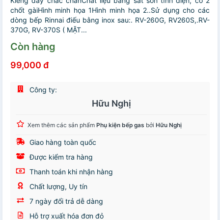
Kiềng dày chắc chắnChất liệu bằng sắt sơn tĩnh điện, có 2
chốt gàiHình minh họa 1Hình minh họa 2..Sử dụng cho các
dòng bếp Rinnai điếu bằng inox sau:. RV-260G, RV260S,.RV-
370G, RV-370S ( MẶT...
Còn hàng
99,000 đ
Công ty:
Hữu Nghị
Xem thêm các sản phẩm
Phụ kiện bếp gas
bởi
Hữu Nghị
Giao hàng toàn quốc
Được kiểm tra hàng
Thanh toán khi nhận hàng
Chất lượng, Uy tín
7 ngày đổi trả dễ dàng
Hỗ trợ xuất hóa đơn đỏ