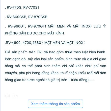
. RV-770G, RV-770S1
. RV-860GSB, RV-870GSB
. RV-960GT, RV-970GT( MẶT MEN VÀ MẶT INOX) LƯU Ý:
KHÔNG GẮN ĐƯỢC CHO MẶT KÍNH
.RV-4600, 4700,4680 ( MẶT MEN VÀ MẶT INOX )
Giá sản phẩm trên Tiki đã bao gồm thuế theo luật hiện hành.
Bên cạnh đó, tuỳ vào loại sản phẩm, hình thức và địa chỉ giao
hàng mà có thể phát sinh thêm chi phí khác như phí vận
chuyển, phụ phí hàng cồng kềnh, thuế nhập khẩu (đối với đơn
hàng giao từ nước ngoài có giá trị trên 1 triệu đồng).....
Giá TKN
Xem thêm thông tin sản phẩm