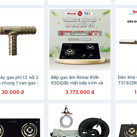
dây gas phi 12 nối 2
Bếp gas âm Rinnai RVB-
Đèn Khò 
 chung 1 van gas -
6SDQ(B) mặt bếp kính và
TS1922R
hính Hãng
kiềng bếp men - Hàng
Sử Dụng 
30.000 đ
3.773.000 đ
chính hãng.
Đánh Lử
Suất 1,8
Hãng