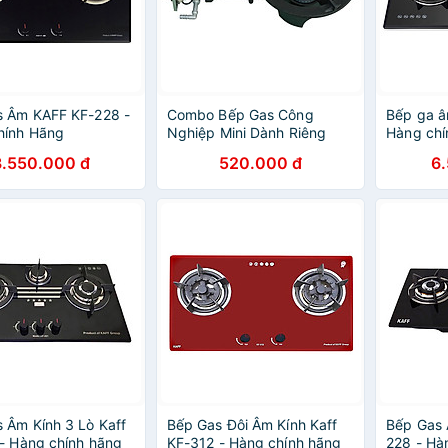
s Âm KAFF KF-228 -
Combo Bếp Gas Công
Bếp ga â
hính Hãng
Nghiệp Mini Dành Riêng
Hàng chí
Cho Hộ Gia Đình Kèm Van
3.550.000 đ
520.000 đ
6
Dây - Hàng Chính Hãng
 Âm Kính 3 Lò Kaff
Bếp Gas Đôi Âm Kính Kaff
Bếp Gas 
- Hàng chính hãng
KF-312 - Hàng chính hãng
228 - Hà