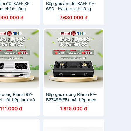
âm đôi KAFF KF-
Bếp gas âm đôi KAFF KF-
ng chính hãng
690 - Hàng chính hãng
.900.000 đ
7.680.000 đ
dương Rinnai RV-
Bếp gas dương Rinnai RV-
 mặt bếp inox và
B274SB(EB) mặt bếp men
p men - Hàng
và kiềng bếp men - Hàng
.111.000 đ
1.815.000 đ
ng
chính hãng.