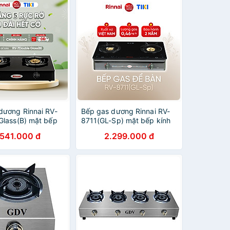
dương Rinnai RV-
Bếp gas dương Rinnai RV-
Glass(B) mặt bếp
8711(GL-Sp) mặt bếp kính
kiềng bếp men -
và kiềng bếp men - Hàng
.541.000 đ
2.299.000 đ
nh hãng.
chính hãng.