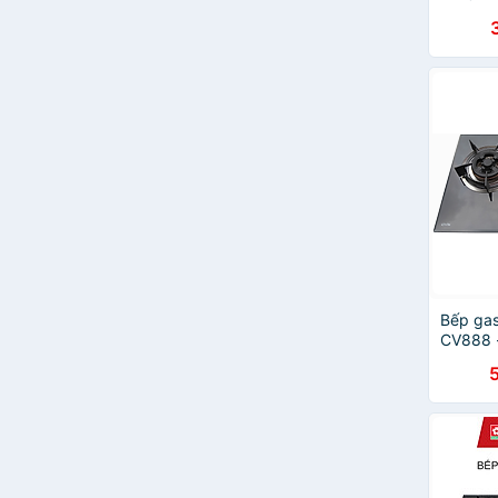
LƯỢNG
KAFF
Eurosun
Canzy
Faster
CANAVAL
Malloca
Keplercook
Civina
LATINO
Lorca
Civin
Guangrun
Bếp gas
HAFELE
CV888 
PRAMIE
MAXSUN
Hayasa
Tiross
Baka
Gro-Fa