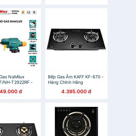
Chống Nổ Lon Gas/Hàng
Chính Hãng
Gas NaMilux
Bếp Gas Âm KAFF KF-670 -
F/NH-T2922RF -
Hàng Chính Hãng
Mọi Tư Thế 360° -
149.000 đ
4.395.000 đ
a Tự Động -Công
00W - Hàng Chính