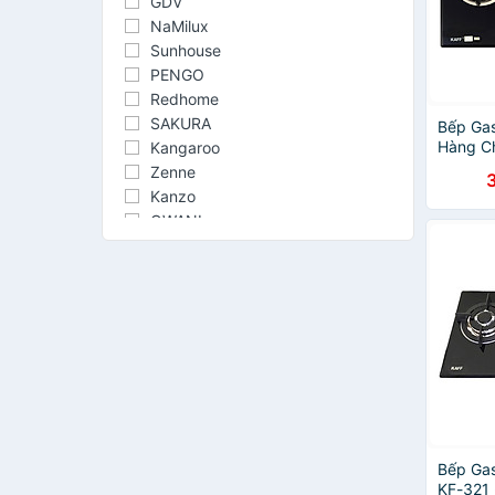
GDV
NaMilux
Sunhouse
PENGO
Redhome
SAKURA
Bếp Ga
Hàng C
Kangaroo
Zenne
Kanzo
OWANI
Paloma
SOGO
Electrolux
RedStar
Raiden
Thiên Thủy RAINY
Bluestar
Halsan
KhoNCC
Sanko
Bếp Gas
WINDO ĐỈNH CAO CỦA CHẤT
KF-321 