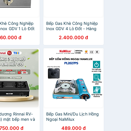
Khè Công Nghiệp
Bếp Gas Khè Công Nghiệp
 Inox GDV 1 Lò Đốt
Inox GDV 4 Lò Đốt - Hàng
hính Hãng
Chính Hãng
60.000 đ
2.400.000 đ
dương Rinnai RV-
Bếp Gas Mini/Du Lịch Hồng
) mặt bếp men và
Ngoại NaMilux
p men - Hàng
PL2027PS/Van Ngắt Gas Tự
.750.000 đ
489.000 đ
ng.
Động 2 Cấp - Giải Pháp