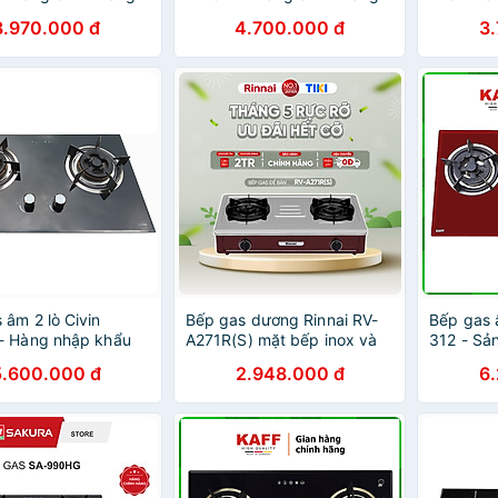
3.970.000 đ
4.700.000 đ
3
 âm 2 lò Civin
Bếp gas dương Rinnai RV-
Bếp gas 
- Hàng nhập khẩu
A271R(S) mặt bếp inox và
312 - Sả
kiềng bếp men - Hàng
5.600.000 đ
2.948.000 đ
6
chính hãng.