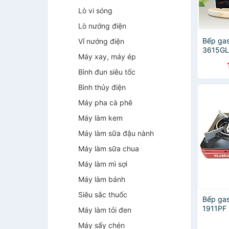
Lò vi sóng
Lò nướng điện
Bếp gas
Vỉ nướng điện
3615GL
Máy xay, máy ép
và kiền
chính h
Bình đun siêu tốc
Bình thủy điện
Máy pha cà phê
Máy làm kem
Máy làm sữa đậu nành
Máy làm sữa chua
Máy làm mì sợi
Máy làm bánh
Siêu sắc thuốc
Bếp gas
1911PF 
Máy làm tỏi đen
dụng va
Máy sấy chén
Hàng n