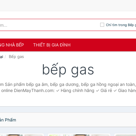
Chỉ tìm trong Bếp 
NG NHÀ BẾP
THIẾT BỊ GIA ĐÌNH
Bếp gas
ại
bếp gas
m Sản phẩm bếp ga âm, bếp ga dương, bếp ga hồng ngoại an toàn, t
online DienMayThanh.com: ✓ Hàng chính hãng ✓ Giá rẻ ✓ Giao hàn
n Phẩm