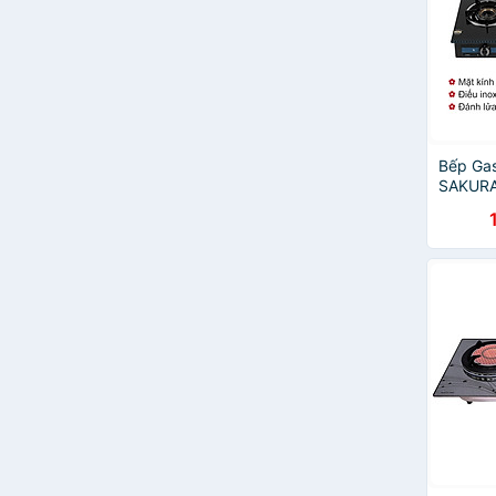
kendy
Rainy
Campingmoon
Bếp Ga
SAKURA
Chính 