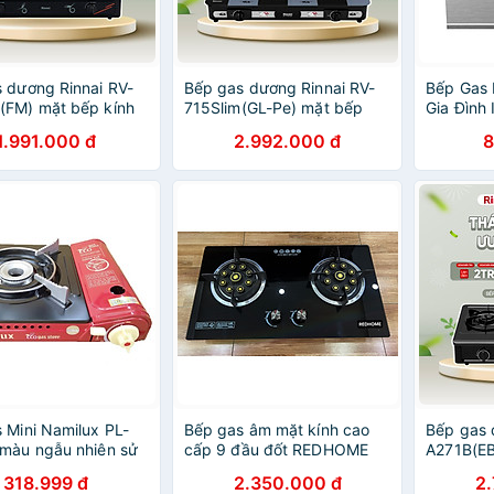
 dương Rinnai RV-
Bếp gas dương Rinnai RV-
Bếp Gas 
(FM) mặt bếp kính
715Slim(GL-Pe) mặt bếp
Gia Đình
g bếp men - Hàng
kính và kiềng bếp men -
- Hàng C
1.991.000 đ
2.992.000 đ
8
ãng.
Hàng chính hãng.
 Mini Namilux PL-
Bếp gas âm mặt kính cao
Bếp gas 
màu ngẫu nhiên sử
cấp 9 đầu đốt REDHOME
A271B(EB
n tự ngắt an toàn-
TN8218H Hàng chính hãng
kiềng bế
318.999 đ
2.350.000 đ
2
hập khẩu
chính hã