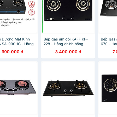
s Dương Mặt Kính
Bếp gas âm đôi KAFF KF-
Bếp gas 
 SA-990HG - Hàng
228 - Hàng chính hãng
670 - Hà
Hãng
1.690.000 đ
3.400.000 đ
7