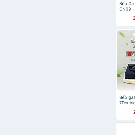
Bếp Ga
GN09 -
Bếp gas
7Double
kính và
Hàng ch