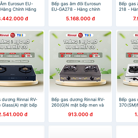
 Âm Eurosun EU-
Bếp gas âm đôi Eurosun
Bếp gas 
 Hàng Chính Hãng
EU-GA278 - Hàng chính
218 - Hà
hãng
3.442.000 đ
5.168.000 đ
7
 dương Rinnai RV-
Bếp gas dương Rinnai RV-
Bếp gas 
 Glass(A) mặt bếp
260(G)N mặt bếp men và
370(SM)N
 kiềng bếp men -
kiềng bếp men - Hàng
kiềng bế
2.541.000 đ
913.000 đ
1
ính hãng.
chính hãng
chính hã