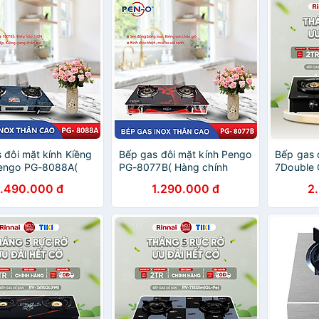
 đôi mặt kính Kiềng
Bếp gas đôi mặt kính Pengo
Bếp gas 
engo PG-8088A(
PG-8077B( Hàng chính
7Double 
ính hãng)
hãng)
kính và 
1.490.000 đ
1.290.000 đ
2
Hàng chí