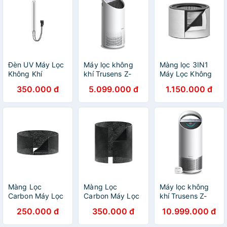
Đèn UV Máy Lọc
Máy lọc không
Màng lọc 3IN1
Không Khí
khí Trusens Z-
Máy Lọc Không
Trusens Z-2000
1000 Nhập Khẩu
Khí Trusens Z-
350.000 đ
5.099.000 đ
1.150.000 đ
Nhập Khẩu
2000 Nhập Khẩu
Màng Lọc
Màng Lọc
Máy lọc không
Carbon Máy Lọc
Carbon Máy Lọc
khí Trusens Z-
Không Khí
Không Khí
2000 Nhập Khẩu
250.000 đ
350.000 đ
10.999.000 đ
Trusens Z-1000
Trusens Z-3000
Nhập Khẩu
Nhập Khẩu