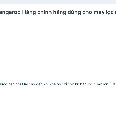
KG100HP, KG100HG
Các dòng mới:
ớc Kangaroo Hàng chính hãng dùng cho máy l
KG100HED IoT,
KGY1MED
được nén chặt lại cho đến khi khe hở chỉ còn kích thước 1 micron (~