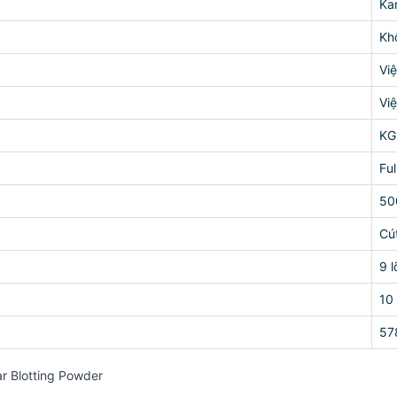
Ka
Kh
Vi
Vi
KG
Fu
50
Cú
9 l
10 
57
r Blotting Powder