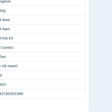
ngaroo
ông
ệt Nam
ệt Nam
110A KV
ll Combo
0ml
t nối nhanh
õi
lít/h
82126300369