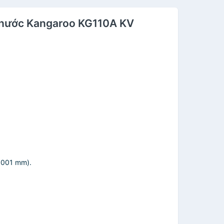
ọc nước Kangaroo KG110A KV
0.001 mm).