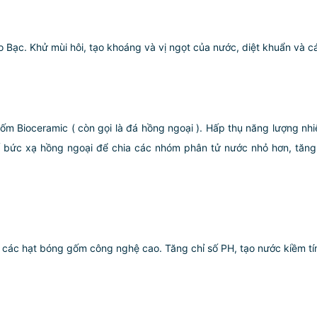
o Bạc. Khử mùi hôi, tạo khoáng và vị ngọt của nước, diệt khuẩn và c
m Bioceramic ( còn gọi là đá hồng ngoại ). Hấp thụ năng lượng nhiệ
 xạ hồng ngoại để chia các nhóm phân tử nước nhỏ hơn, tăng lươ
các hạt bóng gốm công nghệ cao. Tăng chỉ số PH, tạo nước kiềm tính