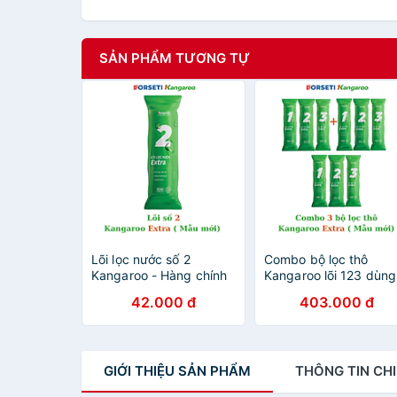
SẢN PHẨM TƯƠNG TỰ
Lõi lọc nước số 2
Combo bộ lọc thô
Kangaroo - Hàng chính
Kangaroo lõi 123 dùng
hãng
cho máy lọc nước
42.000 đ
403.000 đ
Kangaroo - Hàng chín
hãng
GIỚI THIỆU
SẢN PHẨM
THÔNG TIN
CHI