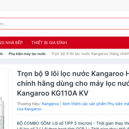
NG NHÀ BẾP
THIẾT BỊ GIA ĐÌNH
Trọn bộ 9 lõi lọc nước Kangaroo Hàng chí
ớc
Phụ kiện máy lọc nước
Trọn bộ 9 lõi lọc nước Kangaroo
chính hãng dùng cho máy lọc nư
Kangaroo KG110A KV
Thương hiệu:
Kangaroo
|
Xem thêm các sản phẩm Phụ kiện má
của Kangaroo
BỘ COMBO GỒM: Lõi số 1(PP 5 micron) - Thời gian thay thế
Lõi lọc số 2 ( Lõi than hoạt tính OCB ) - Thời gian thay thế: 