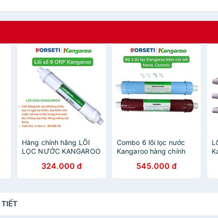
Hàng chính hãng LÕI
Combo 6 lõi lọc nước
L
LỌC NƯỚC KANGAROO
Kangaroo hàng chính
K
HYDROGEN SỐ 10
hãng cho máy KG103A,
h
324.000 đ
545.000 đ
h
OMEGA 5 IN 1 (5in1) có
KG103KV, KG103 VTU
m
thể dùng cho:
K
KG100HU, KG100HU+,
K
KG100MED, KG100EED,
K
 TIẾT
KG100EED IoT,
KG100HK, KG10A4,