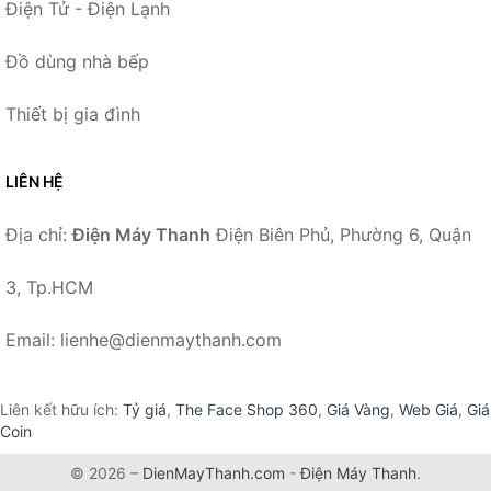
Điện Tử - Điện Lạnh
Đồ dùng nhà bếp
Thiết bị gia đình
LIÊN HỆ
Địa chỉ:
Điện Máy Thanh
Điện Biên Phủ, Phường 6, Quận
3, Tp.HCM
Email: lienhe@dienmaythanh.com
Liên kết hữu ích:
Tỷ giá
,
The Face Shop 360
,
Giá Vàng
,
Web Giá
,
Giá
Coin
© 2026 –
DienMayThanh.com
-
Điện Máy Thanh
.