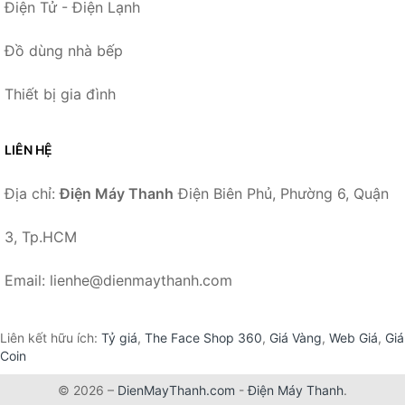
Điện Tử - Điện Lạnh
Đồ dùng nhà bếp
Thiết bị gia đình
LIÊN HỆ
Địa chỉ:
Điện Máy Thanh
Điện Biên Phủ, Phường 6, Quận
3, Tp.HCM
Email: lienhe@dienmaythanh.com
Liên kết hữu ích:
Tỷ giá
,
The Face Shop 360
,
Giá Vàng
,
Web Giá
,
Giá
Coin
© 2026 –
DienMayThanh.com
-
Điện Máy Thanh
.