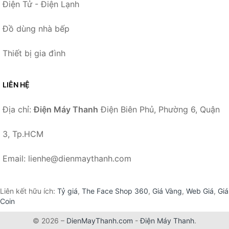
Điện Tử - Điện Lạnh
Đồ dùng nhà bếp
Thiết bị gia đình
LIÊN HỆ
Địa chỉ:
Điện Máy Thanh
Điện Biên Phủ, Phường 6, Quận
3, Tp.HCM
Email: lienhe@dienmaythanh.com
Liên kết hữu ích:
Tỷ giá
,
The Face Shop 360
,
Giá Vàng
,
Web Giá
,
Giá
Coin
© 2026 –
DienMayThanh.com
-
Điện Máy Thanh
.