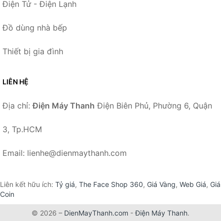
Điện Tử - Điện Lạnh
Đồ dùng nhà bếp
Thiết bị gia đình
LIÊN HỆ
Địa chỉ:
Điện Máy Thanh
Điện Biên Phủ, Phường 6, Quận
3, Tp.HCM
Email: lienhe@dienmaythanh.com
Liên kết hữu ích:
Tỷ giá
,
The Face Shop 360
,
Giá Vàng
,
Web Giá
,
Giá
Coin
© 2026 –
DienMayThanh.com
-
Điện Máy Thanh
.