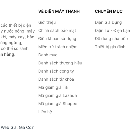
VỀ ĐIỆN MÁY THANH
CHUYÊN MỤC
Giới thiệu
Điện Gia Dụng
ác thiết bị điện
Chính sách bảo mật
Điện Tử - Điện Lạ
máy nước nóng, máy
 khí, máy xay, bàn
Điều khoản sử dụng
Đồ dùng nhà bếp
không ngừng,
Miễn trừ trách nhiệm
Thiết bị gia đình
 có thể so sánh
án hàng.
Danh mục
Danh sách thương hiệu
Danh sách công ty
Danh sách từ khóa
Mã giảm giá Tiki
Mã giảm giá Lazada
Mã giảm giá Shopee
Liên hệ
,
Web Giá
,
Giá Coin