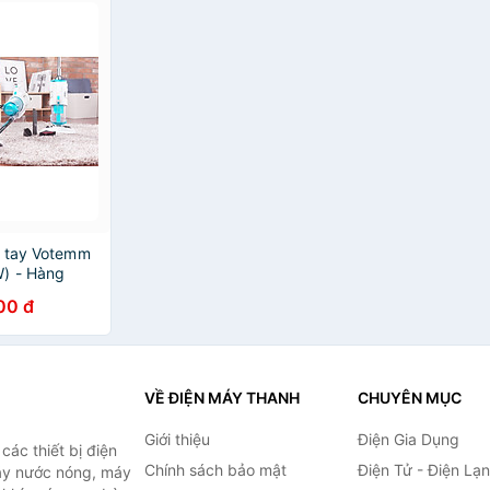
m tay Votemm
) - Hàng
ều hút thổi
00 đ
ảo hành 1 năm
VỀ ĐIỆN MÁY THANH
CHUYÊN MỤC
Giới thiệu
Điện Gia Dụng
ác thiết bị điện
Chính sách bảo mật
Điện Tử - Điện Lạ
máy nước nóng, máy