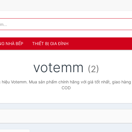
NG NHÀ BẾP
THIẾT BỊ GIA ĐÌNH
votemm
(2)
hiệu Votemm. Mua sản phẩm chính hãng với giá tốt nhất, giao hàng 
COD