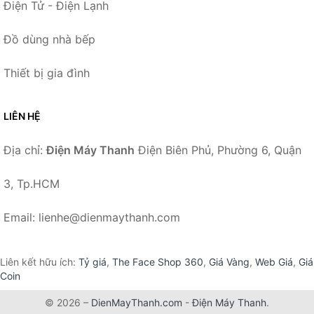
Điện Tử - Điện Lạnh
Đồ dùng nhà bếp
Thiết bị gia đình
LIÊN HỆ
Địa chỉ:
Điện Máy Thanh
Điện Biên Phủ, Phường 6, Quận
3, Tp.HCM
Email: lienhe@dienmaythanh.com
Liên kết hữu ích:
Tỷ giá
,
The Face Shop 360
,
Giá Vàng
,
Web Giá
,
Giá
Coin
© 2026 –
DienMayThanh.com
-
Điện Máy Thanh
.