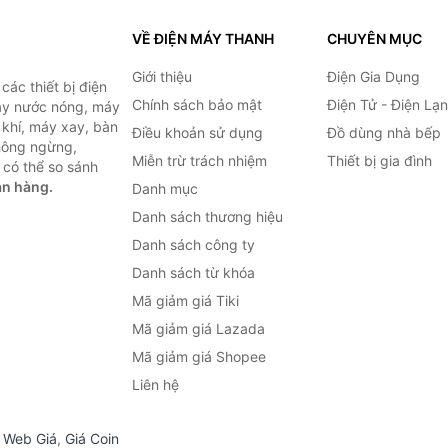
VỀ ĐIỆN MÁY THANH
CHUYÊN MỤC
Giới thiệu
Điện Gia Dụng
ác thiết bị điện
Chính sách bảo mật
Điện Tử - Điện Lạ
máy nước nóng, máy
 khí, máy xay, bàn
Điều khoản sử dụng
Đồ dùng nhà bếp
không ngừng,
Miễn trừ trách nhiệm
Thiết bị gia đình
 có thể so sánh
án hàng.
Danh mục
Danh sách thương hiệu
Danh sách công ty
Danh sách từ khóa
Mã giảm giá Tiki
Mã giảm giá Lazada
Mã giảm giá Shopee
Liên hệ
,
Web Giá
,
Giá Coin