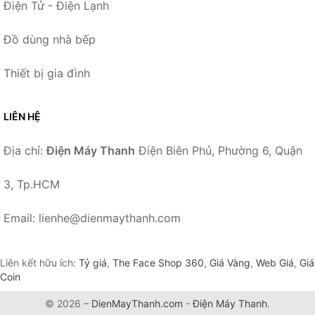
Điện Tử - Điện Lạnh
Đồ dùng nhà bếp
Thiết bị gia đình
LIÊN HỆ
Địa chỉ:
Điện Máy Thanh
Điện Biên Phủ, Phường 6, Quận
3, Tp.HCM
Email: lienhe@dienmaythanh.com
Liên kết hữu ích:
Tỷ giá
,
The Face Shop 360
,
Giá Vàng
,
Web Giá
,
Giá
Coin
© 2026 –
DienMayThanh.com
-
Điện Máy Thanh
.