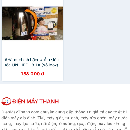
#Hàng chính hãng# Ấm siêu
tốc UNILIFE 1,8 Lít (vỏ inox)
- ấm dày đẹp, chắc chắn,
188.000 đ
không mùi nhựa - hàng Việt
Nam loại 1
DienMayThanh.com chuyên cung cấp thông tin giá cả các thiết bị
điện máy gia đình. Tivi, máy giặt, tủ lạnh, máy rửa chén, máy nước
nóng, máy lọc nước, nồi điện, lò nướng, quạt điện, máy lọc không
khí, máy xay, bàn ủi, máy sấy... Bằng khả năng sẵn có cùng sự nỗ