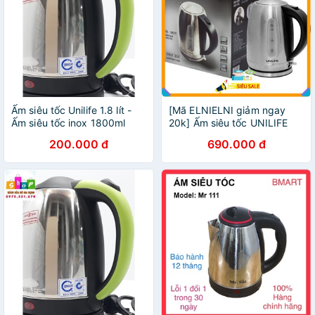
Ấm siêu tốc Unilife 1.8 lít -
[Mã ELNIELNI giảm ngay
Ấm siêu tốc inox 1800ml
20k] Ấm siêu tốc UNILIFE
chính hãng cao cấp siêu bền
UL-EK17I🇷🇺FREESHIP🇷🇺Ấm
200.000 đ
690.000 đ
đun siêu tốc cao cấp