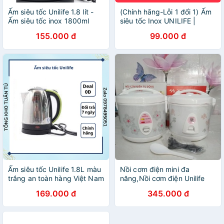
Ấm siêu tốc Unilife 1.8 lít -
(Chính hãng-Lỗi 1 đổi 1) Ấm
Ấm siêu tốc inox 1800ml
siêu tốc Inox UNILIFE |
chính hãng cao cấp siêu bền
Mr.Sốc, Ấm siêu tốc thuỷ
155.000 đ
99.000 đ
tinh Chefman 1.8 Lít [ Bảo
hành 12 tháng ]
Ấm siêu tốc Unilife 1.8L màu
Nồi cơm điện mini đa
trắng an toàn hàng Việt Nam
năng,Nồi cơm điện Unilife
hất lượng cao
1,2lít - 1,8lít ( Nấu cơm ngon,
169.000 đ
345.000 đ
nấu cháo, hầm, hấp luộc)