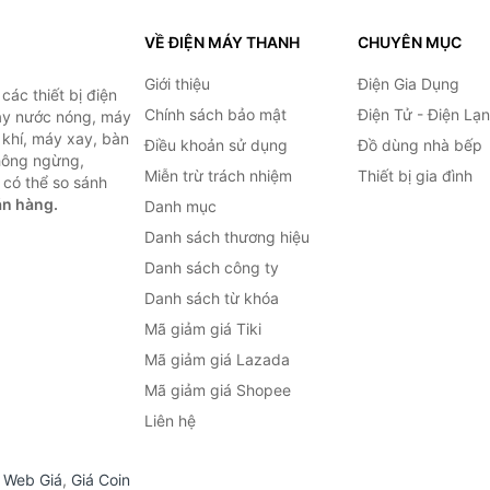
VỀ ĐIỆN MÁY THANH
CHUYÊN MỤC
Giới thiệu
Điện Gia Dụng
ác thiết bị điện
Chính sách bảo mật
Điện Tử - Điện Lạ
máy nước nóng, máy
 khí, máy xay, bàn
Điều khoản sử dụng
Đồ dùng nhà bếp
không ngừng,
Miễn trừ trách nhiệm
Thiết bị gia đình
 có thể so sánh
án hàng.
Danh mục
Danh sách thương hiệu
Danh sách công ty
Danh sách từ khóa
Mã giảm giá Tiki
Mã giảm giá Lazada
Mã giảm giá Shopee
Liên hệ
,
Web Giá
,
Giá Coin