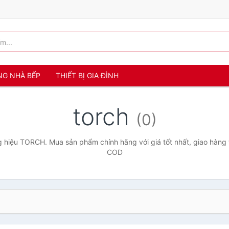
NG NHÀ BẾP
THIẾT BỊ GIA ĐÌNH
torch
(0)
 hiệu TORCH. Mua sản phẩm chính hãng với giá tốt nhất, giao hàng t
COD