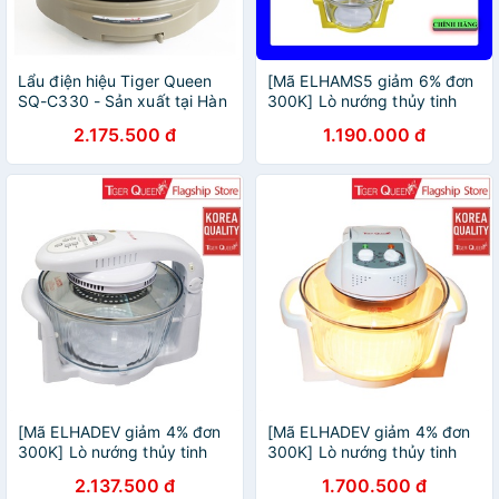
Lẩu điện hiệu Tiger Queen
[Mã ELHAMS5 giảm 6% đơn
SQ-C330 - Sản xuất tại Hàn
300K] Lò nướng thủy tinh
Quốc
Tiger Queen AX-737M
2.175.500 đ
1.190.000 đ
(11.0L)
[Mã ELHADEV giảm 4% đơn
[Mã ELHADEV giảm 4% đơn
300K] Lò nướng thủy tinh
300K] Lò nướng thủy tinh
điện tử Tiger Queen AX-
halogen Tiger Queen AX-
2.137.500 đ
1.700.500 đ
798DV (11.0L) - Hàng chính
737MHV (11.0L) - Hàng