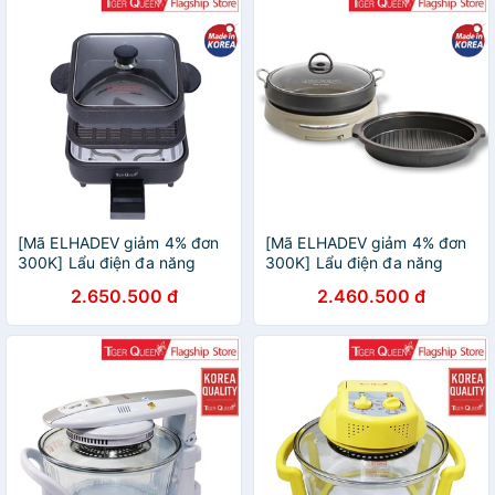
[Mã ELHADEV giảm 4% đơn
[Mã ELHADEV giảm 4% đơn
300K] Lẩu điện đa năng
300K] Lẩu điện đa năng
Tiger Queen 2 trong 1 SQ-
Tiger Queen 2 trong 1 SQ-
2.650.500 đ
2.460.500 đ
2200 (4.0L) - Hàng chính
C350 (4.0L) Màu nâu -
hãng
Hàng chính hãng