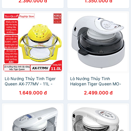
2.390.000 đ
1.350.000 đ
nướng điện Tiger Queen SQ-
nướng thủy tinh Tiger Queen
G600A [52cm]
AX-737M (11.0L) Màu trắng
Lò Nướng Thủy Tinh Tiger
Lò Nướng Thủy Tinh
Queen AX-777MV - 11L -
Halogen Tiger Queen MO-
Màu Ngẫu Nhiên - Hàng
02MHG - 12L - Hàng Chính
1.649.000 đ
2.499.000 đ
Chính Hãng
Hãng