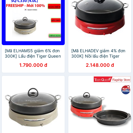
[Mã ELHAMS5 giảm 6% đơn
[Mã ELHADEV giảm 4% đơn
300K] Lẩu điện Tiger Queen
300K] Nồi lẩu điện Tiger
SQ-C330 [4.0L]
Queen SQ-C350 - Sản xuất
1.790.000 đ
2.148.000 đ
tại Hàn Quốc