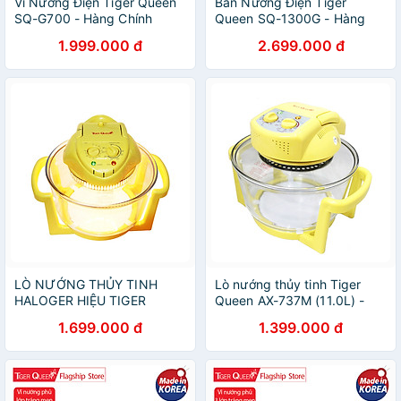
Vỉ Nướng Điện Tiger Queen
Bàn Nướng Điện Tiger
SQ-G700 - Hàng Chính
Queen SQ-1300G - Hàng
Hãng
chính hãng
1.999.000 đ
2.699.000 đ
LÒ NƯỚNG THỦY TINH
Lò nướng thủy tinh Tiger
HALOGER HIỆU TIGER
Queen AX-737M (11.0L) -
QUEEN AX-777MHV (11.0L) /
Màu vàng
1.699.000 đ
1.399.000 đ
HÀNG CHÍNH HÃNG