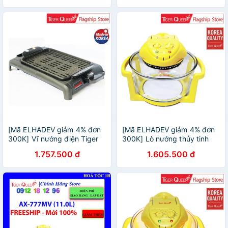
hãng
chính hãng
[Mã ELHADEV giảm 4% đơn
[Mã ELHADEV giảm 4% đơn
300K] Vĩ nướng điện Tiger
300K] Lò nướng thủy tinh
Queen SQ-8200 - Sản xuất
Tiger Queen AX-777MV
1.757.500 đ
1.605.500 đ
tại Hàn Quốc - Hàng chính
(11.0L) - Hàng chính hãng
hãng