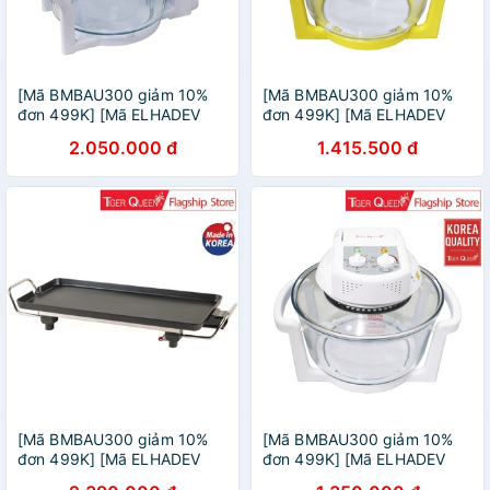
[Mã BMBAU300 giảm 10%
[Mã BMBAU300 giảm 10%
đơn 499K] [Mã ELHADEV
đơn 499K] [Mã ELHADEV
giảm 4% đơn 300K] Lò
giảm 4% đơn 300K] Lò
2.050.000 đ
1.415.500 đ
nướng thủy tinh điện tử
nướng thủy tinh Tiger Queen
Tiger Queen AX-797LV
AX-737M (11.0L) Màu Vàng
(11.0L)
[Mã BMBAU300 giảm 10%
[Mã BMBAU300 giảm 10%
đơn 499K] [Mã ELHADEV
đơn 499K] [Mã ELHADEV
giảm 4% đơn 300K] Bàn
giảm 4% đơn 300K] Lò