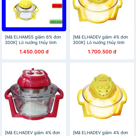
[Mã ELHAMS5 giảm 6% đơn
[Mã ELHADEV giảm 4% đơn
300K] Lò nướng thủy tinh
300K] Lò nướng thủy tinh
Tiger Queen AX-777MV
halogen Tiger Queen AX-
1.450.000 đ
1.700.500 đ
(11.0L)
777MHV (11.0L) - Hàng
chính hãng
[Mã ELHADEV giảm 4% đơn
[Mã ELHADEV giảm 4% đơn