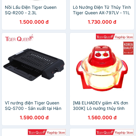
Nồi Lẩu Điện Tiger Queen
Lò Nướng Điện Tử Thủy Tinh
SQ-R200 - 2.3L
Tiger Queen AX-797LV - 11L
1.500.000 đ
1.730.000 đ
Vĩ nướng điện Tiger Queen
[Mã ELHADEV giảm 4% đơn
SQ-S700 - Sản xuất tại Hàn
300K] Lò nướng thủy tinh
Quốc
halogen Tiger Queen AX-
1.590.000 đ
1.560.000 đ
787MHV (11.0L) - Hàng
chính hãng