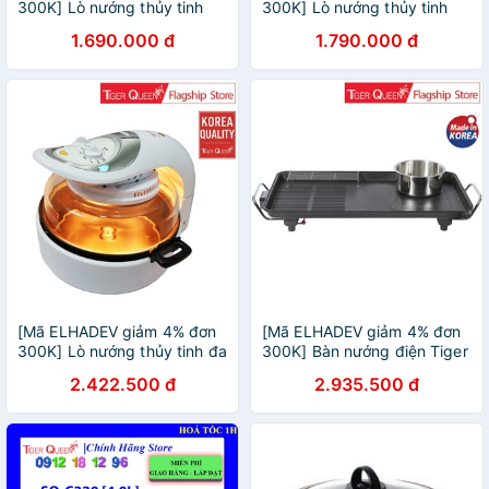
300K] Lò nướng thủy tinh
300K] Lò nướng thủy tinh
Tiger Queen AX-737MHV
Tiger Queen AX-777MHV
1.690.000 đ
1.790.000 đ
[Mã ELHADEV giảm 4% đơn
[Mã ELHADEV giảm 4% đơn
300K] Lò nướng thủy tinh đa
300K] Bàn nướng điện Tiger
năng halogen Tiger Queen
Queen SQ-1300G - Sản xuất
2.422.500 đ
2.935.500 đ
MO-02MHG (12.0L) - Hàng
tại Hàn Quốc - Hàng chính
chính hãng
hãng