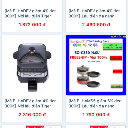
[Mã ELHADEV giảm 4% đơn
[Mã ELHADEV giảm 4% đơn
300K] Nồi lẩu điện Tiger
300K] Lẩu điện đa năng
Queen SQ-C330
Tiger Queen 2 trong 1 SQ-
1.872.000 đ
2.460.500 đ
C350 (4.0L) Màu Đỏ - Hàng
chính hãng
[Mã ELHADEV giảm 4% đơn
[Mã ELHAMS5 giảm 6% đơn
300K] Nồi lẩu điện Tiger
300K] Lẩu điện đa năng
Queen SQ-2200 - Sản xuất
Tiger Queen 2 trong 1 SQ-
2.316.000 đ
1.790.000 đ
tại Hàn Quốc
C350 [4.0L]