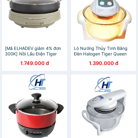
[Mã ELHADEV giảm 4% đơn
Lò Nướng Thủy Tinh Bằng
300K] Nồi Lẩu Điện Tiger
Đèn Halogen Tiger Queen
Queen SQ-C330 (4.0 Lít) -
AX-737MHV
1.749.000 đ
1.390.000 đ
Hàng Chính Hãng