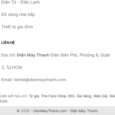
Điện Tử - Điện Lạnh
Đồ dùng nhà bếp
Thiết bị gia đình
LIÊN HỆ
Địa chỉ:
Điện Máy Thanh
Điện Biên Phủ, Phường 6, Quận
3, Tp.HCM
Email: lienhe@dienmaythanh.com
Liên kết hữu ích:
Tỷ giá
,
The Face Shop 360
,
Giá Vàng
,
Web Giá
,
Giá
Coin
© 2026 –
DienMayThanh.com
-
Điện Máy Thanh
.