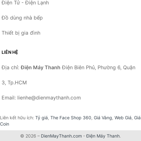
Điện Tử - Điện Lạnh
Đồ dùng nhà bếp
Thiết bị gia đình
LIÊN HỆ
Địa chỉ:
Điện Máy Thanh
Điện Biên Phủ, Phường 6, Quận
3, Tp.HCM
Email: lienhe@dienmaythanh.com
Liên kết hữu ích:
Tỷ giá
,
The Face Shop 360
,
Giá Vàng
,
Web Giá
,
Giá
Coin
© 2026 –
DienMayThanh.com
-
Điện Máy Thanh
.