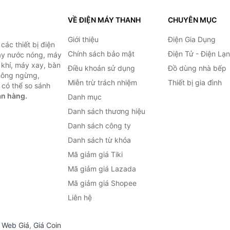
VỀ ĐIỆN MÁY THANH
CHUYÊN MỤC
Giới thiệu
Điện Gia Dụng
ác thiết bị điện
Chính sách bảo mật
Điện Tử - Điện Lạ
máy nước nóng, máy
 khí, máy xay, bàn
Điều khoản sử dụng
Đồ dùng nhà bếp
không ngừng,
Miễn trừ trách nhiệm
Thiết bị gia đình
 có thể so sánh
án hàng.
Danh mục
Danh sách thương hiệu
Danh sách công ty
Danh sách từ khóa
Mã giảm giá Tiki
Mã giảm giá Lazada
Mã giảm giá Shopee
Liên hệ
,
Web Giá
,
Giá Coin