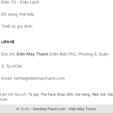
Điện Tử - Điện Lạnh
Đồ dùng nhà bếp
Thiết bị gia đình
LIÊN HỆ
Địa chỉ:
Điện Máy Thanh
Điện Biên Phủ, Phường 6, Quận
3, Tp.HCM
Email: lienhe@dienmaythanh.com
Liên kết hữu ích:
Tỷ giá
,
The Face Shop 360
,
Giá Vàng
,
Web Giá
,
Giá
Coin
© 2026 –
DienMayThanh.com
-
Điện Máy Thanh
.