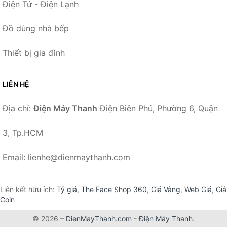
Điện Tử - Điện Lạnh
Đồ dùng nhà bếp
Thiết bị gia đình
LIÊN HỆ
Địa chỉ:
Điện Máy Thanh
Điện Biên Phủ, Phường 6, Quận
3, Tp.HCM
Email: lienhe@dienmaythanh.com
Liên kết hữu ích:
Tỷ giá
,
The Face Shop 360
,
Giá Vàng
,
Web Giá
,
Giá
Coin
© 2026 –
DienMayThanh.com
-
Điện Máy Thanh
.