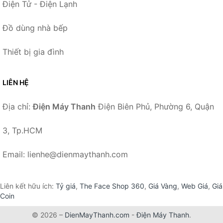
Điện Tử - Điện Lạnh
Đồ dùng nhà bếp
Thiết bị gia đình
LIÊN HỆ
Địa chỉ:
Điện Máy Thanh
Điện Biên Phủ, Phường 6, Quận
3, Tp.HCM
Email: lienhe@dienmaythanh.com
Liên kết hữu ích:
Tỷ giá
,
The Face Shop 360
,
Giá Vàng
,
Web Giá
,
Giá
Coin
© 2026 –
DienMayThanh.com
-
Điện Máy Thanh
.