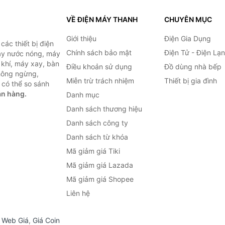
VỀ ĐIỆN MÁY THANH
CHUYÊN MỤC
Giới thiệu
Điện Gia Dụng
ác thiết bị điện
Chính sách bảo mật
Điện Tử - Điện Lạ
máy nước nóng, máy
 khí, máy xay, bàn
Điều khoản sử dụng
Đồ dùng nhà bếp
không ngừng,
Miễn trừ trách nhiệm
Thiết bị gia đình
 có thể so sánh
án hàng.
Danh mục
Danh sách thương hiệu
Danh sách công ty
Danh sách từ khóa
Mã giảm giá Tiki
Mã giảm giá Lazada
Mã giảm giá Shopee
Liên hệ
,
Web Giá
,
Giá Coin