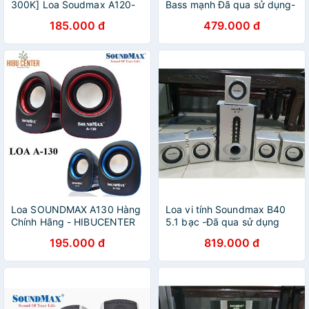
300K] Loa Soudmax A120-
Bass mạnh Đã qua sử dụng-
Hàng chính hãng
màu đen và bạc- tặng jack
185.000 đ
479.000 đ
3.5 loại tốt
Loa SOUNDMAX A130 Hàng
Loa vi tính Soundmax B40
Chính Hãng - HIBUCENTER
5.1 bạc -Đã qua sử dụng
195.000 đ
819.000 đ