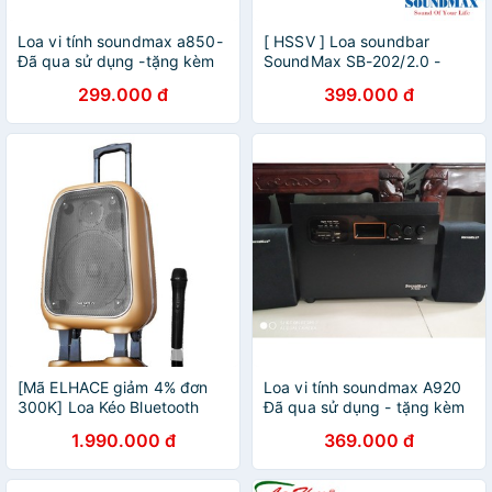
Loa vi tính soundmax a850-
[ HSSV ] Loa soundbar
Đã qua sử dụng -tặng kèm
SoundMax SB-202/2.0 -
jack kết nối 3.5 loại tốt
CHÍNH HÃNG
299.000 đ
399.000 đ
[Mã ELHACE giảm 4% đơn
Loa vi tính soundmax A920
300K] Loa Kéo Bluetooth
Đã qua sử dụng - tặng kèm
hiệu Soundmax M6
jack 3.5 loại tốt
1.990.000 đ
369.000 đ