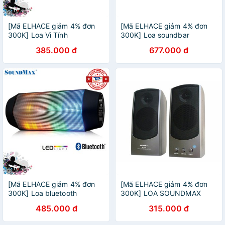
[Mã ELHACE giảm 4% đơn
[Mã ELHACE giảm 4% đơn
300K] Loa Vi Tính
300K] Loa soundbar
SoundMax A-600 2.1 / A600
SoundMax SB-204/2.0 -
385.000 đ
677.000 đ
hỗ trợ Bluetooth, đọc thẻ
Hàng chính hãng
nhớ , USB đèn LED
[Mã ELHACE giảm 4% đơn
[Mã ELHACE giảm 4% đơn
300K] Loa bluetooth
300K] LOA SOUNDMAX
SoundMax R-600 đèn LED
A140
485.000 đ
315.000 đ
nhiều màu nhấp nháy theo
điệu nhạc R600