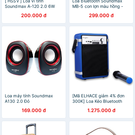
[ HSSV ] Loa vi tính
Loa bluetooth Soundmax
Soundmax A-120 2.0 6W
MB-5 con lợn màu hồng -
RMS Trắng/ Đen - CHÍNH
Hàng chính hãng
200.000 đ
299.000 đ
HÃNG
Loa máy tính Soundmax
[Mã ELHACE giảm 4% đơn
A130 2.0 Đỏ
300K] Loa Kéo Bluetooth
SOUNDMAX M2 (1 Mic)
169.000 đ
1.275.000 đ