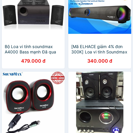
Bộ Loa vi tính soundmax
[Mã ELHACE giảm 4% đơn
A4000 Bass mạnh Đã qua
300K] Loa vi tính Soundmax
sử dụng-tặng jack 3.5 loại
SoundBar SB202 / SB-202
479.000 đ
340.000 đ
tốt
chuẩn 2.0 Cho TV, PC,
LAPTOP, ĐT... cực đỉnh