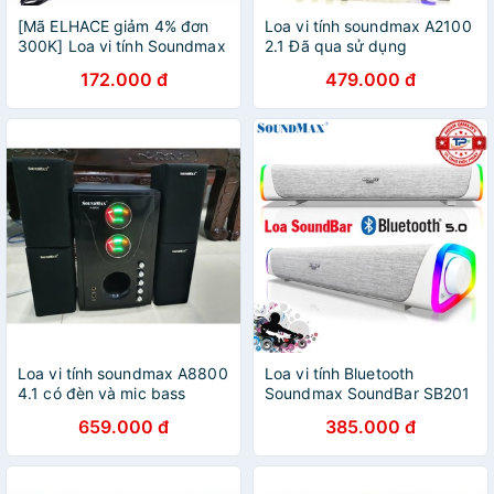
[Mã ELHACE giảm 4% đơn
Loa vi tính soundmax A2100
300K] Loa vi tính Soundmax
2.1 Đã qua sử dụng
A-130
172.000 đ
479.000 đ
Loa vi tính soundmax A8800
Loa vi tính Bluetooth
4.1 có đèn và mic bass
Soundmax SoundBar SB201
mạnh -tặng jack 3.5-đã qua
/ SB-201 Led đa sắc màu
659.000 đ
385.000 đ
sử dụng- màu ngẫu nhiên
Sang Trọng dùng cho TV,
PC, LAPTOP, ĐT... cực đỉnh