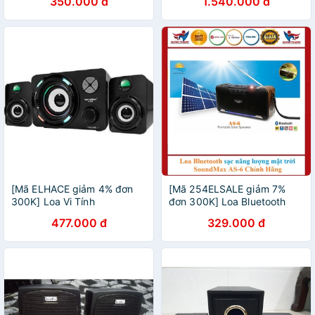
350.000 đ
1.540.000 đ
hãng
[Mã ELHACE giảm 4% đơn
[Mã 254ELSALE giảm 7%
300K] Loa Vi Tính
đơn 300K] Loa Bluetooth
SoundMax A-600/2.1 - Hàng
sạc năng lượng mặt trời
477.000 đ
329.000 đ
Chính Hãng
SoundMax AS-6 - Chính
Hãng