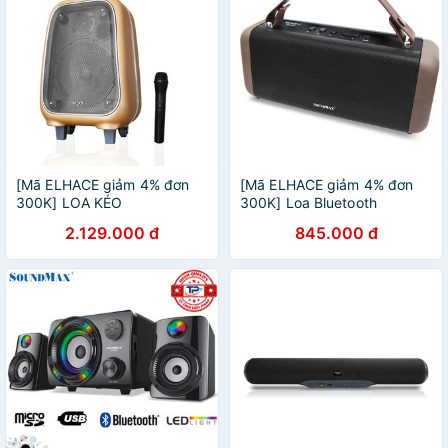
[Mã ELHACE giảm 4% đơn
[Mã ELHACE giảm 4% đơn
300K] LOA KÉO
300K] Loa Bluetooth
SOUNDMAX M6
SOUNDMAX SB-206
2.129.000 đ
845.000 đ