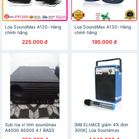
Loa SoundMax A120- Hàng
Loa SoundMax A130- Hàng
chính hãng
chính hãng
225.000 đ
195.000 đ
Sub loa vi tính soundmax
[Mã ELHACE giảm 4% đơn
A4000 A5000 4.1 BASS
300K] Loa Soundmax
MẠNH -đã qua sử dụngu
Bluetooth M-2 - Hàng chính