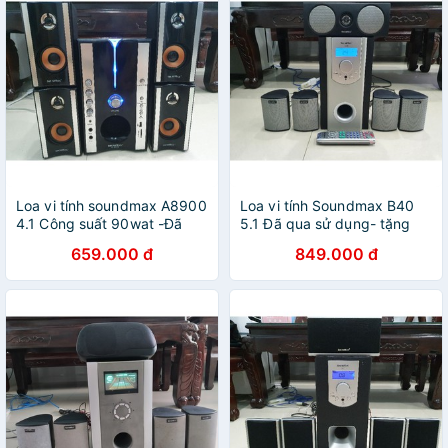
Loa vi tính soundmax A8900
Loa vi tính Soundmax B40
4.1 Công suất 90wat -Đã
5.1 Đã qua sử dụng- tặng
qua sử dụng - tặng kèm
kèm jack 3.5 loại tốt
659.000 đ
849.000 đ
jack 3.5 loại tốt