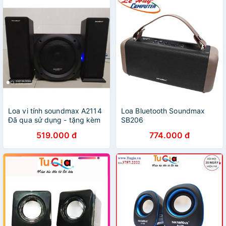
Loa vi tính soundmax A2114
Loa Bluetooth Soundmax
Đã qua sử dụng - tặng kèm
SB206
jack 3.5 loại tốt
519.000 đ
774.000 đ