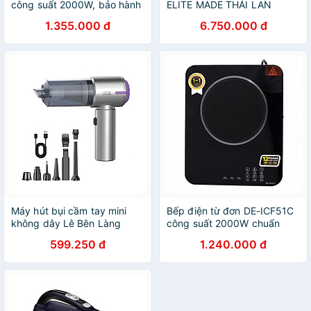
công suất 2000W, bảo hành
ELITE MADE THÁI LAN
3 năm - Hàng chính hãng
(hàng chính hãng)
1.355.000 đ
6.750.000 đ
Máy hút bụi cầm tay mini
Bếp điện từ đơn DE-ICF51C
không dây Lê Bên Làng
công suất 2000W chuẩn
LBL1663, tích hợp hút & thổi
Đức - Hàng chính hãng
599.250 đ
1.240.000 đ
2 trong 1, công suất
12000Pa, pin sạc 2000mAh
cho 4h sử dụng - Hàng
chính hãng