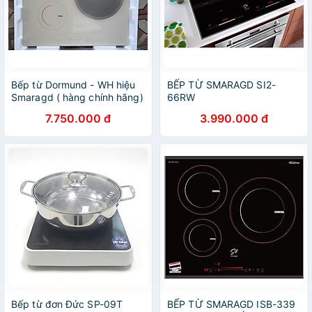
Bếp từ Dormund - WH hiệu
BẾP TỪ SMARAGD SI2-
Smaragd ( hàng chính hãng)
66RW
7.750.000 đ
3.990.000 đ
Bếp từ đơn Đức SP-09T
BẾP TỪ SMARAGD ISB-339