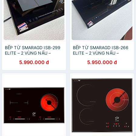
BẾP TỪ SMARAGD ISB-299
BẾP TỪ SMARAGD ISB-266
ELITE – 2 VÙNG NẤU –
ELITE – 2 VÙNG NẤU –
NHẬP KHẨU NGUYÊN
NHẬP KHẨU NGUYÊN
5.990.000 đ
5.950.000 đ
CHIẾC TỪ THÁI LAN (Hàng
CHIẾC TỪ THÁI LAN( Hàng
chính hãng)
chính hãng)