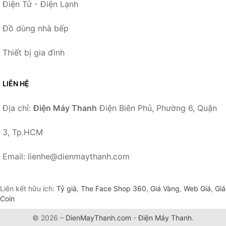
Điện Tử - Điện Lạnh
Đồ dùng nhà bếp
Thiết bị gia đình
LIÊN HỆ
Địa chỉ:
Điện Máy Thanh
Điện Biên Phủ, Phường 6, Quận
3, Tp.HCM
Email: lienhe@dienmaythanh.com
Liên kết hữu ích:
Tỷ giá
,
The Face Shop 360
,
Giá Vàng
,
Web Giá
,
Giá
Coin
© 2026 –
DienMayThanh.com
-
Điện Máy Thanh
.