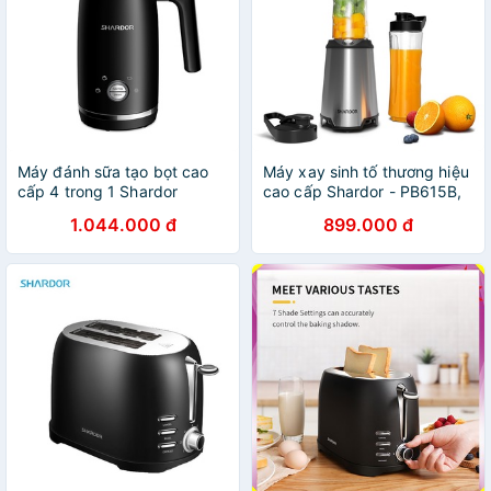
Máy đánh sữa tạo bọt cao
Máy xay sinh tố thương hiệu
cấp 4 trong 1 Shardor
cao cấp Shardor - PB615B,
MK5002-GS Công suất:
tặng kèm 2 lý cao cấp, công
1.044.000 đ
899.000 đ
500W, Dung tích: 400ml -
suất: 300W ( Bảo hành: 1
HÀNG CHÍNH HÃNG
NĂM)