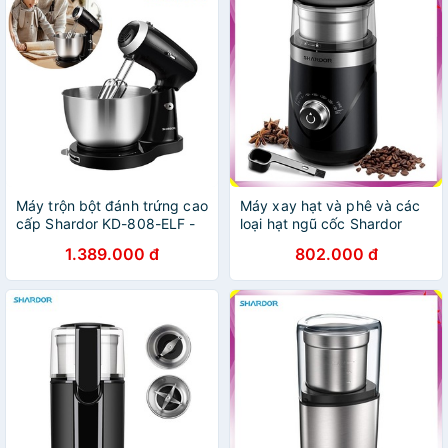
Máy trộn bột đánh trứng cao
Máy xay hạt và phê và các
cấp Shardor KD-808-ELF -
loại hạt ngũ cốc Shardor
Công suất 350W - HÀNG
CG638B - HÀNG NHẬP
1.389.000 đ
802.000 đ
NHẬP KHẨU (Bảo hành 12
KHẨU (Bảo hành 12 tháng)
tháng)