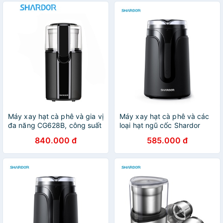
Máy xay hạt cà phê và gia vị
Máy xay hạt cà phê và các
đa năng CG628B, công suất
loại hạt ngũ cốc Shardor
200W. Thương hiệu cao cấp
CG515B Công suất: 150W -
840.000 đ
585.000 đ
Shardor [CHÍNH HÃNG -
HÀNG CHÍNH HÃNG
BẢO HÀNH 1 NĂM]