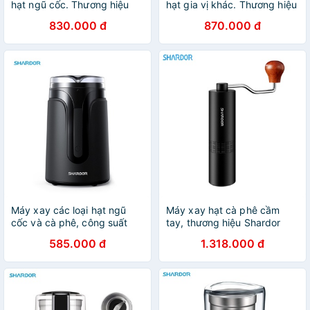
hạt ngũ cốc. Thương hiệu
hạt gia vị khác. Thương hiệu
cao cấp Shardor - CG638B,
cao cấp Shardor CG715S -
830.000 đ
870.000 đ
công suất 150W (Bảo hành:
Công suất 200W {CHÍNH
1 Năm Chính Hãng
HÃNG 100%}
Máy xay các loại hạt ngũ
Máy xay hạt cà phê cầm
cốc và cà phê, công suất
tay, thương hiệu Shardor
150W. Thương hiệu cao cấp
GS301B (Hàng Cao Cấp -
585.000 đ
1.318.000 đ
Shardor - CG515B (Bảo
Bảo Hành Chính Hãng 1
hành: 1 NĂM) {CHÍNH HÃ
NĂM)