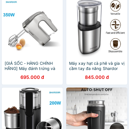
[GIÁ SỐC - HÀNG CHÍNH
Máy xay hạt cà phê và gia vị
HÃNG] Máy đánh trứng và
cầm tay đa năng Shardor
làm bánh cầm tay cao cấp 5
CG715S - Chất liệu inox 304
695.000 đ
845.000 đ
tốc độ Shardor HM315S,
công suất 350W