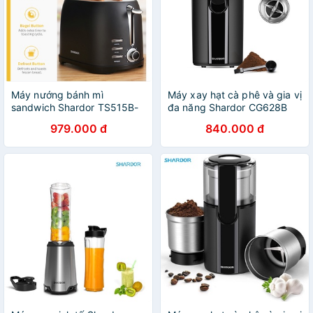
Máy nướng bánh mì
Máy xay hạt cà phê và gia vị
sandwich Shardor TS515B-
đa năng Shardor CG628B
ELF - 2 khe nướng lớn - 7
Công suất: 200W tích hợp 2
979.000 đ
840.000 đ
chế độ điều chỉnh
cối xay - HÀNG CHÍNH
HÃNG