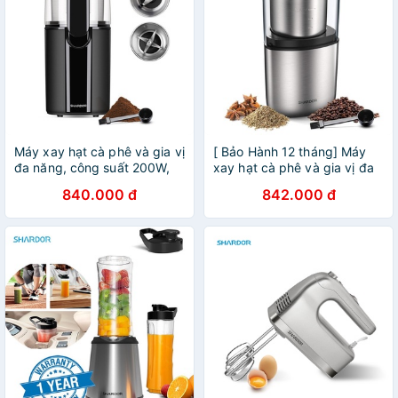
Máy xay hạt cà phê và gia vị
[ Bảo Hành 12 tháng] Máy
đa năng, công suất 200W,
xay hạt cà phê và gia vị đa
thương hiệu cao cấp
năng Shardor CG715S CÓ 2
840.000 đ
842.000 đ
Shardor - CG628B (Bảo
loại cối xay
hành: 1 NĂM Chính hãng)