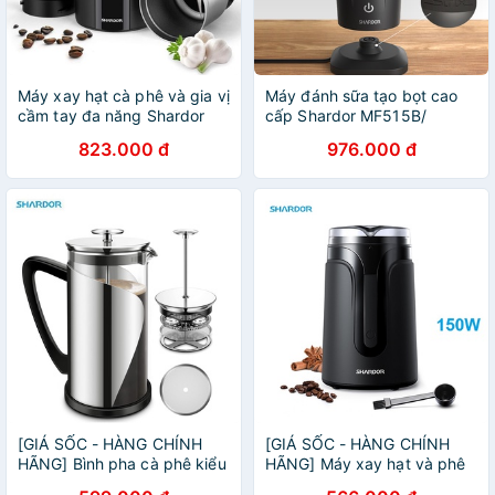
Máy xay hạt cà phê và gia vị
Máy đánh sữa tạo bọt cao
cầm tay đa năng Shardor
cấp Shardor MF515B/
CG628B - Công suất 200W
MMF9401 - CHÍNH HÃNG
823.000 đ
976.000 đ
BẢO HÀNH 6 THÁNG
[GIÁ SỐC - HÀNG CHÍNH
[GIÁ SỐC - HÀNG CHÍNH
HÃNG] Bình pha cà phê kiểu
HÃNG] Máy xay hạt và phê
Pháp French Press nhãn
và các loại hạt ngũ cốc