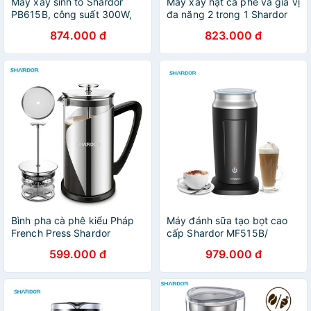
Máy xay sinh tố Shardor
Máy xay hạt cà phê và gia vị
PB615B, công suất 300W,
đa năng 2 trong 1 Shardor
Blender Juicer Smoothie
CG628B, công suất 200W,
874.000 đ
823.000 đ
Blender Mixeur Portable
hàng chính hãng bảo hành
12 tháng
Bình pha cà phê kiểu Pháp
Máy đánh sữa tạo bọt cao
French Press Shardor
cấp Shardor MF515B/
FP515S, dung tích 1000ml,
MMF9401
599.000 đ
979.000 đ
bảo hành chính hãng 12
tháng