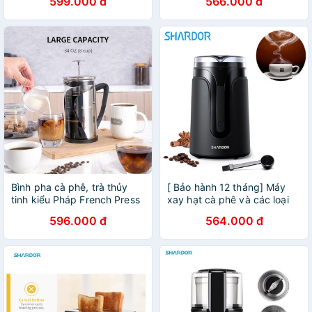
599.000 đ
566.000 đ
hiệu Shardor FP515S - Dung
Shardor CG515B, công suất
tích: 1000ml
150W
Bình pha cà phê, trà thủy
[ Bảo hành 12 tháng] Máy
tinh kiểu Pháp French Press
xay hạt cà phê và các loại
nhãn hiệu Shardor FP515S
hạt ngũ cốc Shardor
596.000 đ
564.000 đ
Dung tích: 1000ml - BẢO
CG515B Dạng ấn giữ - Chính
HÀNH 12 THÁNG
hãng