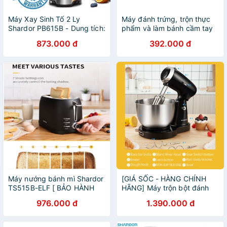
Máy Xay Sinh Tố 2 Ly
Máy đánh trứng, trộn thực
Shardor PB615B - Dung tích:
phẩm và làm bánh cầm tay
600 ml - Công suất: 300W
cao cấp Shardor HM315S -
873.000 đ
392.000 đ
Bảo hành 12 tháng
Máy nướng bánh mì Shardor
[GIÁ SỐC - HÀNG CHÍNH
TS515B-ELF [ BẢO HÀNH
HÃNG] Máy trộn bột đánh
UY TÍN 1 NĂM ]
trứng cao cấp Shardor KD-
976.000 đ
1.390.000 đ
808-ELF (Công suất 350W)