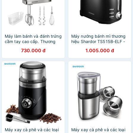
Máy làm bánh và đánh trứng
Máy nướng bánh mì thương
cầm tay cao cấp. Thương
hiệu Shardor TS515B-ELF -
hiệu Shardor - HM315S:
Công suất: 800W - Kích
730.000 đ
1.005.000 đ
Công suất 350W {CHÍNH
thước: 30x20x15cm {CHÍNH
HÃNG 100%}
HÃNG 100%}
Máy xay cà phê và các loại
Máy xay cà phê và các loại