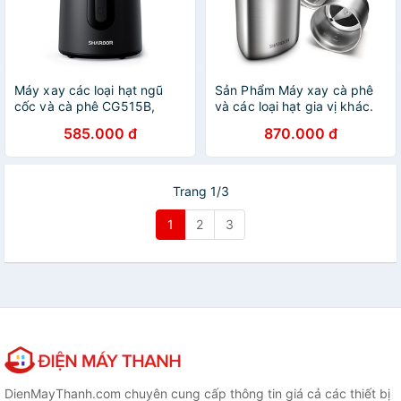
Máy xay các loại hạt ngũ
Sản Phẩm Máy xay cà phê
cốc và cà phê CG515B,
và các loại hạt gia vị khác.
công suất 150W. Thương
Thương hiệu cao cấp
585.000 đ
870.000 đ
hiệu cao cấp Shardor
Shardor CG715S - Công
[CHÍNH HÃNG - BẢO HÀNH
suất 200W .
1 NĂM]
Trang 1/3
1
2
3
DienMayThanh.com chuyên cung cấp thông tin giá cả các thiết bị