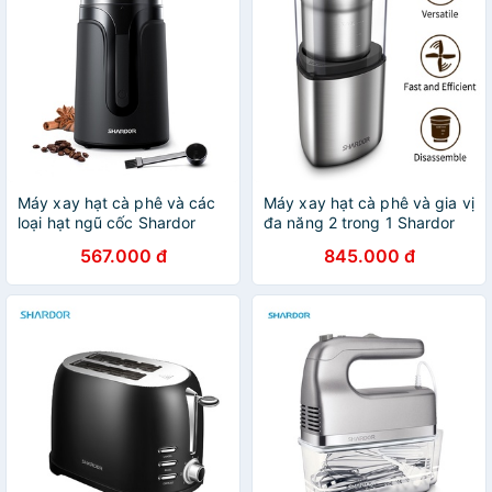
Máy xay hạt cà phê và các
Máy xay hạt cà phê và gia vị
loại hạt ngũ cốc Shardor
đa năng 2 trong 1 Shardor
CG515B
CG715S, công suất 200W,
567.000 đ
845.000 đ
hàng chính hãng bảo hành
12 tháng