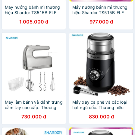
Máy nướng bánh mì thương
Máy nướng bánh mì thương
hiệu Shardor TS515B-ELF -
hiệu Shardor TS515B-ELF -
Công suất: 800W - Kích
Công suất: 800W - Bảo
1.005.000 đ
977.000 đ
thước: 30x20x15cm
hành chính hãng 12 tháng
Máy làm bánh và đánh trứng
Máy xay cà phê và các loại
cầm tay cao cấp. Thương
hạt ngũ cốc. Thương hiệu
hiệu Shardor - HM315S:
cao cấp Shardor - CG638B,
730.000 đ
830.000 đ
Công suất 350W
công suất 150W (Bảo hành:
1 Năm Chính Hãng