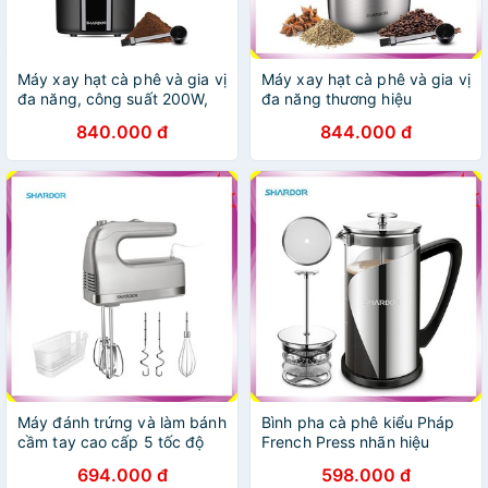
Máy xay hạt cà phê và gia vị
Máy xay hạt cà phê và gia vị
đa năng, công suất 200W,
đa năng thương hiệu
thương hiệu cao cấp
Shardor CG715S - Công
840.000 đ
844.000 đ
Shardor - CG628B (Bảo
suất 200W - Chất liệu: Thép
hành: 1 NĂM Chính hãng)
không gỉ 304
Máy đánh trứng và làm bánh
Bình pha cà phê kiểu Pháp
cầm tay cao cấp 5 tốc độ
French Press nhãn hiệu
Shardor HM315S - Công
Shardor FP515S - Dung tích:
694.000 đ
598.000 đ
suất: 350W - Chất liệu: Inox
1000ml - HÀNG NHẬP KHẨU