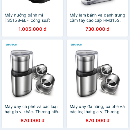
Máy nướng bánh mì
Máy làm bánh và đánh trứng
TS515B-ELF, công suất
cầm tay cao cấp HM315S,
800W, thương hiệu cao cấp
thương hiệu Shardor, công
1.005.000 đ
730.000 đ
Shardor [CHÍNH HÃNG -
suất 350W [CHÍNH HÃNG -
BẢO HÀNH 1 NĂM]
BẢO HÀNH 1 NĂM]
Máy xay cà phê và các loại
Máy xay đa năng, cà phê và
hạt gia vị khác. Thương hiệu
các loại hạt gia vị Thương
cao cấp Shardor CG715S -
hiệu Shardor - CG715S -
870.000 đ
870.000 đ
Công suất 200W
HÀNG CHÍNH HÃNG