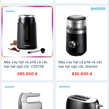
430 và Nhựa ABS
(Bảo hành 12 tháng)
Máy xay hạt và phê và các
Máy xay hạt cà phê và các
loại hạt ngũ cốc CG515B
loại hạt ngũ cốc Shardor
thương hiệu Shardor -HÀNG
CG638B Công suất: 150W -
565.000 đ
830.000 đ
NHẬP KHẨU (Bảo hành 12
HÀNG CHÍNH HÃNG
tháng)