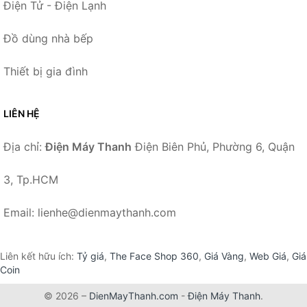
Điện Tử - Điện Lạnh
Đồ dùng nhà bếp
Thiết bị gia đình
LIÊN HỆ
Địa chỉ:
Điện Máy Thanh
Điện Biên Phủ, Phường 6, Quận
3, Tp.HCM
Email: lienhe@dienmaythanh.com
Liên kết hữu ích:
Tỷ giá
,
The Face Shop 360
,
Giá Vàng
,
Web Giá
,
Giá
Coin
© 2026 –
DienMayThanh.com
-
Điện Máy Thanh
.