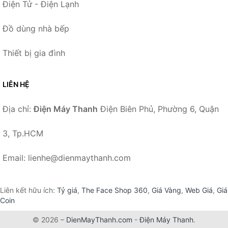
Điện Tử - Điện Lạnh
Đồ dùng nhà bếp
Thiết bị gia đình
LIÊN HỆ
Địa chỉ:
Điện Máy Thanh
Điện Biên Phủ, Phường 6, Quận
3, Tp.HCM
Email: lienhe@dienmaythanh.com
Liên kết hữu ích:
Tỷ giá
,
The Face Shop 360
,
Giá Vàng
,
Web Giá
,
Giá
Coin
© 2026 –
DienMayThanh.com
-
Điện Máy Thanh
.