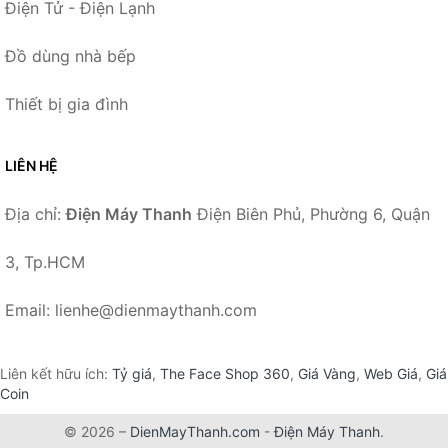
Điện Tử - Điện Lạnh
Đồ dùng nhà bếp
Thiết bị gia đình
LIÊN HỆ
Địa chỉ:
Điện Máy Thanh
Điện Biên Phủ, Phường 6, Quận
3, Tp.HCM
Email: lienhe@dienmaythanh.com
Liên kết hữu ích:
Tỷ giá
,
The Face Shop 360
,
Giá Vàng
,
Web Giá
,
Giá
Coin
© 2026 –
DienMayThanh.com
-
Điện Máy Thanh
.