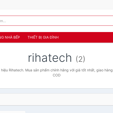
NG NHÀ BẾP
THIẾT BỊ GIA ĐÌNH
rihatech
(2)
hiệu Rihatech. Mua sản phẩm chính hãng với giá tốt nhất, giao hàng 
COD