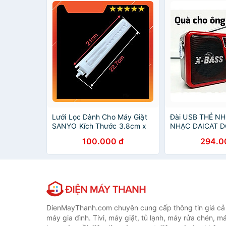
Lưới Lọc Dành Cho Máy Giặt
Đài USB THẺ N
SANYO Kích Thước 3.8cm x
NHẠC DAICAT D
22.7cm - Hàng Nhập Khẩu
RADIO AM\FM\S
100.000 đ
294.0
BASS CÓ ĐÈN P
MÀU NGẪU NHIÊ
Sạc 1 PIN Loa S
Năng Sang Trọn
Tốt Mẫu Mới Nhấ
Thanh Quà Tặng
Thân Yêu Cao T
CHÍNH HÃNG
DienMayThanh.com chuyên cung cấp thông tin giá cả c
máy gia đình. Tivi, máy giặt, tủ lạnh, máy rửa chén, 