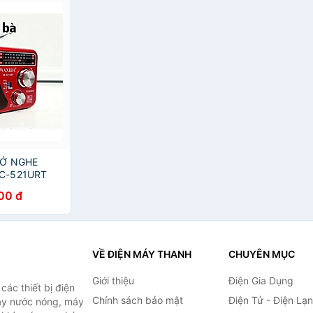
HỚ NGHE
C-521URT
W LOA TO X-
00 đ
IN LED GIAO
N Kèm Dây
iêu Lớn Đa
g Chất Lượng
t Đài Phát
VỀ ĐIỆN MÁY THANH
CHUYÊN MỤC
 Cho Người
uổi HÀNG
Giới thiệu
Điện Gia Dụng
ác thiết bị điện
Chính sách bảo mật
Điện Tử - Điện Lạ
máy nước nóng, máy