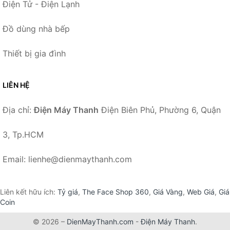
Điện Tử - Điện Lạnh
Đồ dùng nhà bếp
Thiết bị gia đình
LIÊN HỆ
Địa chỉ:
Điện Máy Thanh
Điện Biên Phủ, Phường 6, Quận
3, Tp.HCM
Email: lienhe@dienmaythanh.com
Liên kết hữu ích:
Tỷ giá
,
The Face Shop 360
,
Giá Vàng
,
Web Giá
,
Giá
Coin
© 2026 –
DienMayThanh.com
-
Điện Máy Thanh
.