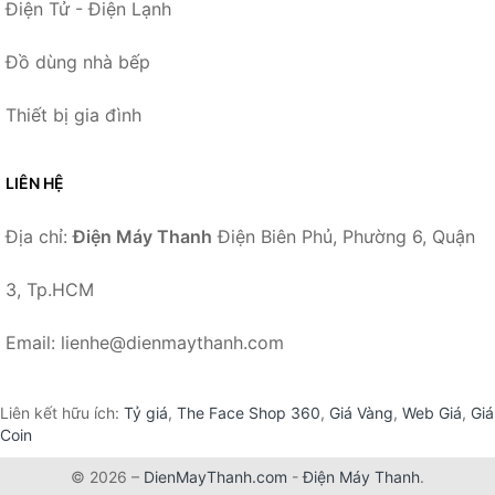
Điện Tử - Điện Lạnh
Đồ dùng nhà bếp
Thiết bị gia đình
LIÊN HỆ
Địa chỉ:
Điện Máy Thanh
Điện Biên Phủ, Phường 6, Quận
3, Tp.HCM
Email: lienhe@dienmaythanh.com
Liên kết hữu ích:
Tỷ giá
,
The Face Shop 360
,
Giá Vàng
,
Web Giá
,
Giá
Coin
© 2026 –
DienMayThanh.com
-
Điện Máy Thanh
.