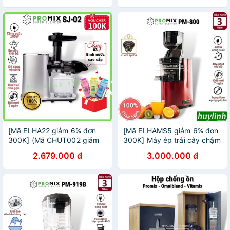
[Mã ELHA22 giảm 6% đơn
[Mã ELHAMS5 giảm 6% đơn
300K] (Mã CHUT002 giảm
300K] Máy ép trái cây chậm
8%) Máy ép chậm trục
Promix PM-800 - 400W -
2.679.000 đ
3.000.000 đ
ngang Promix SJ-02 - Hàng
Bảo hành 3 năm
chính hãng