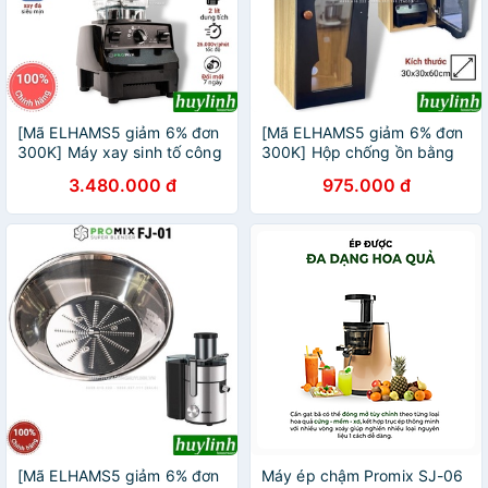
[Mã ELHAMS5 giảm 6% đơn
[Mã ELHAMS5 giảm 6% đơn
300K] Máy xay sinh tố công
300K] Hộp chống ồn bằng
nghiệp Promix PM-919B -
gỗ cho máy xay sinh tố công
3.480.000 đ
975.000 đ
1500W - 2 lít
nghiệp Promix, Omniblend,
Vitamix
[Mã ELHAMS5 giảm 6% đơn
Máy ép chậm Promix SJ-06