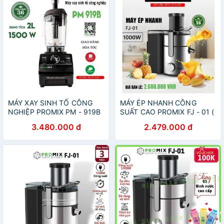
MÁY XAY SINH TỐ CÔNG
MÁY ÉP NHANH CÔNG
NGHIỆP PROMIX PM - 919B
SUẤT CAO PROMIX FJ - 01 (
( tặng kèm công thức sinh tố
Tiện lợi + nhanh chóng, Bảo
3.480.000 đ
2.479.000 đ
và đá xay yêu thích )
hành chính hãng 3 năm )