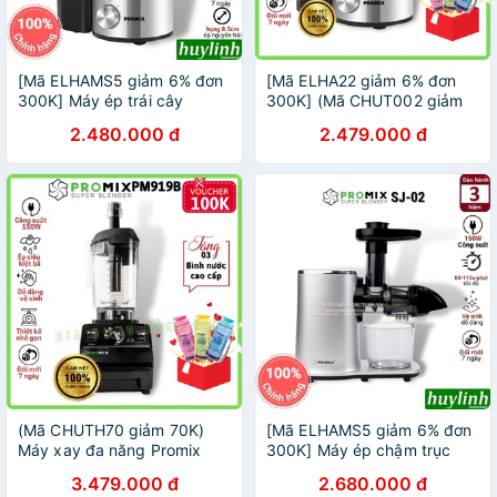
[Mã ELHAMS5 giảm 6% đơn
[Mã ELHA22 giảm 6% đơn
300K] Máy ép trái cây
300K] (Mã CHUT002 giảm
Promix FJ-01 - 1000W
8%) Máy ép trái cây Promix
2.480.000 đ
2.479.000 đ
FJ-01 1000W - Hãng chính
hãng
(Mã CHUTH70 giảm 70K)
[Mã ELHAMS5 giảm 6% đơn
Máy xay đa năng Promix
300K] Máy ép chậm trục
PM919B - Hàng chính hãng
ngang Promix SJ-02 - 150W
3.479.000 đ
2.680.000 đ