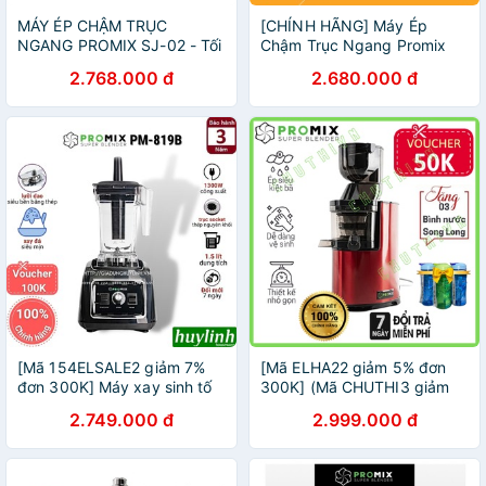
MÁY ÉP CHẬM TRỤC
[CHÍNH HÃNG] Máy Ép
NGANG PROMIX SJ-02 - Tối
Chậm Trục Ngang Promix
ưu khả năng ép rau hoa quả
SJ 02 - Ép Trái Cây Hoa
2.768.000 đ
2.680.000 đ
xơ - bảo hành 3 năm
Quả, Siêu Kiệt Bã, Dễ Vệ
Sinh
[Mã 154ELSALE2 giảm 7%
[Mã ELHA22 giảm 5% đơn
đơn 300K] Máy xay sinh tố
300K] (Mã CHUTHI3 giảm
công nghiệp Promix PM-
20K) Máy ép hoa quả chậm
2.749.000 đ
2.999.000 đ
819B - Tặng Voucher
Promix PM-800 - Hàng
chính hãng BH 36 tháng