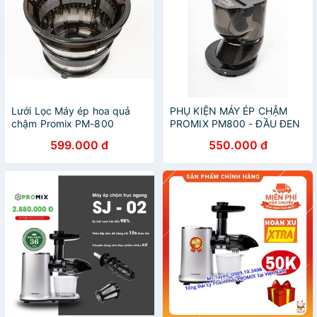
Lưới Lọc Máy ép hoa quả
PHỤ KIỆN MÁY ÉP CHẬM
chậm Promix PM-800
PROMIX PM800 - ĐẦU ĐEN
BÊN TRÊN MÁY ÉP CHẬM
599.000 đ
550.000 đ
PROMIX - CHỐ TIẾP HOA
QUẢ