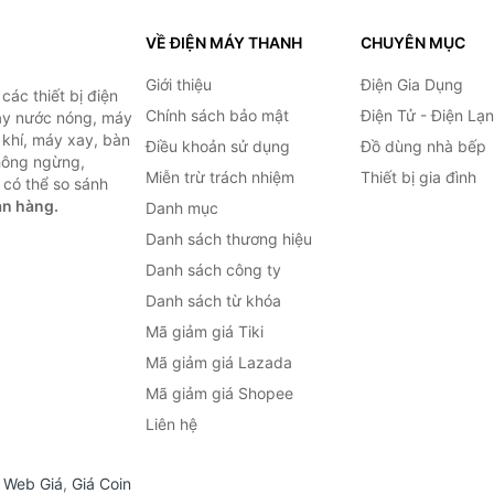
VỀ ĐIỆN MÁY THANH
CHUYÊN MỤC
Giới thiệu
Điện Gia Dụng
ác thiết bị điện
Chính sách bảo mật
Điện Tử - Điện Lạ
máy nước nóng, máy
 khí, máy xay, bàn
Điều khoản sử dụng
Đồ dùng nhà bếp
không ngừng,
Miễn trừ trách nhiệm
Thiết bị gia đình
 có thể so sánh
án hàng.
Danh mục
Danh sách thương hiệu
Danh sách công ty
Danh sách từ khóa
Mã giảm giá Tiki
Mã giảm giá Lazada
Mã giảm giá Shopee
Liên hệ
,
Web Giá
,
Giá Coin