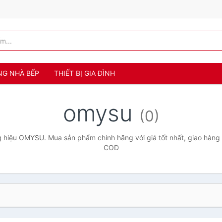
NG NHÀ BẾP
THIẾT BỊ GIA ĐÌNH
omysu
(0)
 hiệu OMYSU. Mua sản phẩm chính hãng với giá tốt nhất, giao hàng t
COD