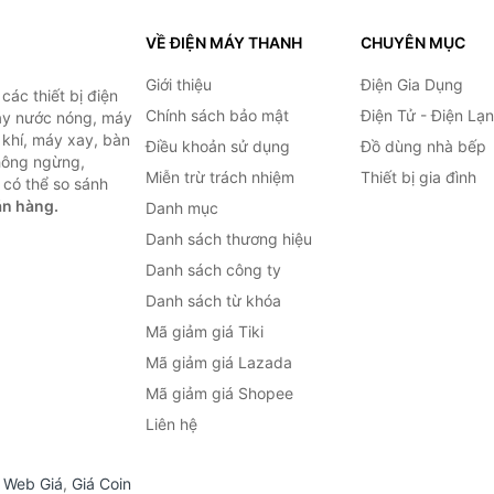
VỀ ĐIỆN MÁY THANH
CHUYÊN MỤC
Giới thiệu
Điện Gia Dụng
ác thiết bị điện
Chính sách bảo mật
Điện Tử - Điện Lạ
máy nước nóng, máy
 khí, máy xay, bàn
Điều khoản sử dụng
Đồ dùng nhà bếp
không ngừng,
Miễn trừ trách nhiệm
Thiết bị gia đình
 có thể so sánh
án hàng.
Danh mục
Danh sách thương hiệu
Danh sách công ty
Danh sách từ khóa
Mã giảm giá Tiki
Mã giảm giá Lazada
Mã giảm giá Shopee
Liên hệ
,
Web Giá
,
Giá Coin