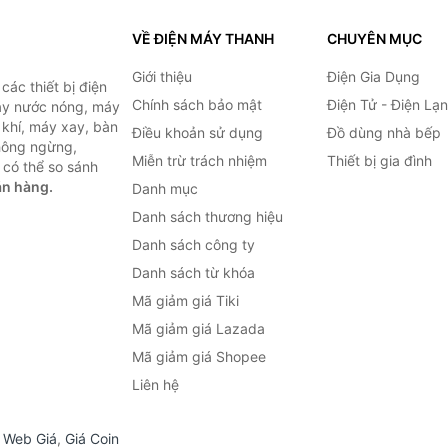
VỀ ĐIỆN MÁY THANH
CHUYÊN MỤC
Giới thiệu
Điện Gia Dụng
ác thiết bị điện
Chính sách bảo mật
Điện Tử - Điện Lạ
máy nước nóng, máy
 khí, máy xay, bàn
Điều khoản sử dụng
Đồ dùng nhà bếp
không ngừng,
Miễn trừ trách nhiệm
Thiết bị gia đình
 có thể so sánh
án hàng.
Danh mục
Danh sách thương hiệu
Danh sách công ty
Danh sách từ khóa
Mã giảm giá Tiki
Mã giảm giá Lazada
Mã giảm giá Shopee
Liên hệ
,
Web Giá
,
Giá Coin