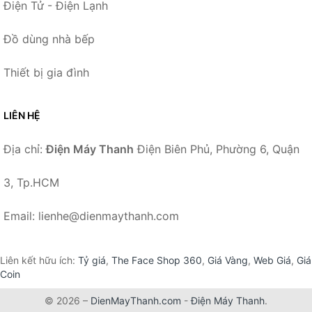
Điện Tử - Điện Lạnh
Đồ dùng nhà bếp
Thiết bị gia đình
LIÊN HỆ
Địa chỉ:
Điện Máy Thanh
Điện Biên Phủ, Phường 6, Quận
3, Tp.HCM
Email: lienhe@dienmaythanh.com
Liên kết hữu ích:
Tỷ giá
,
The Face Shop 360
,
Giá Vàng
,
Web Giá
,
Giá
Coin
© 2026 –
DienMayThanh.com
-
Điện Máy Thanh
.