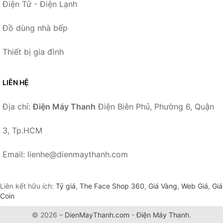
Điện Tử - Điện Lạnh
Đồ dùng nhà bếp
Thiết bị gia đình
LIÊN HỆ
Địa chỉ:
Điện Máy Thanh
Điện Biên Phủ, Phường 6, Quận
3, Tp.HCM
Email: lienhe@dienmaythanh.com
Liên kết hữu ích:
Tỷ giá
,
The Face Shop 360
,
Giá Vàng
,
Web Giá
,
Giá
Coin
© 2026 –
DienMayThanh.com
-
Điện Máy Thanh
.