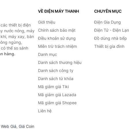
VỀ ĐIỆN MÁY THANH
CHUYÊN MỤC
Giới thiệu
Điện Gia Dụng
ác thiết bị điện
Chính sách bảo mật
Điện Tử - Điện Lạ
máy nước nóng, máy
 khí, máy xay, bàn
Điều khoản sử dụng
Đồ dùng nhà bếp
không ngừng,
Miễn trừ trách nhiệm
Thiết bị gia đình
 có thể so sánh
án hàng.
Danh mục
Danh sách thương hiệu
Danh sách công ty
Danh sách từ khóa
Mã giảm giá Tiki
Mã giảm giá Lazada
Mã giảm giá Shopee
Liên hệ
,
Web Giá
,
Giá Coin