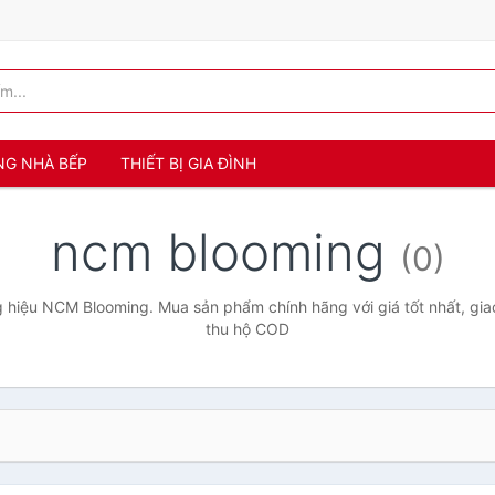
NG NHÀ BẾP
THIẾT BỊ GIA ĐÌNH
ncm blooming
(0)
 hiệu NCM Blooming. Mua sản phẩm chính hãng với giá tốt nhất, giao
thu hộ COD