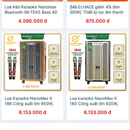
Loa Kéo Karaoke Nanomax
[Mã ELHACE giảm 4% đơn
Bluetooth SK-15X5 Bass 40
300K] Thiết bị lọc âm thanh
Tặng 2 Mic Đọc Được Usb
eq Sankio EQ556A Hàng
4.590.000 đ
875.000 đ
Thẻ Nhớ Công Suất 620w
chính hãng
Có Bánh Xe Cao Cấp
Loa Karaoke NanoMax K
Loa karaoke NanoMax K
186 Công suất lớn 850W,
180 Công suất lớn 820W,
Bass 4 tấc, kết nối Bluetooth
Bass 40cm, kết nối
6.153.000 đ
6.153.000 đ
Tặng 2 micro UHF cao cấp -
Bluetooth Tặng 2 micro UHF
Hàng Chính Hãng
cao cấp - Hàng Chính Hãng