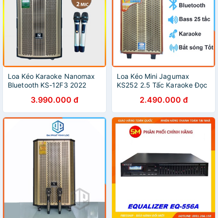
Loa Kéo Karaoke Nanomax
Loa Kéo Mini Jagumax
Bluetooth KS-12F3 2022
KS252 2.5 Tấc Karaoke Đọc
Bass 30 Tặng 2 Mic Đọc
Được Usb Thẻ Nhớ guitar
3.990.000 đ
2.490.000 đ
Được Usb Thẻ Nhớ Công
Công Suất 200w Tay Kéo
Suất 500w Có Bánh Xe Cao
Vân Gỗ Tặng 2Mic Bluetooth
cấp