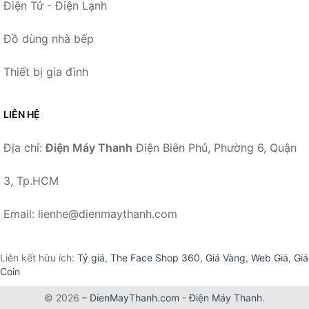
Điện Tử - Điện Lạnh
Đồ dùng nhà bếp
Thiết bị gia đình
LIÊN HỆ
Địa chỉ:
Điện Máy Thanh
Điện Biên Phủ, Phường 6, Quận
3, Tp.HCM
Email: lienhe@dienmaythanh.com
Liên kết hữu ích:
Tỷ giá
,
The Face Shop 360
,
Giá Vàng
,
Web Giá
,
Giá
Coin
© 2026 –
DienMayThanh.com
-
Điện Máy Thanh
.