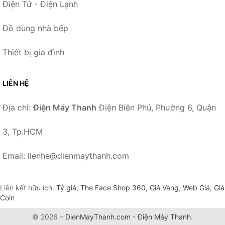
Điện Tử - Điện Lạnh
Đồ dùng nhà bếp
Thiết bị gia đình
LIÊN HỆ
Địa chỉ:
Điện Máy Thanh
Điện Biên Phủ, Phường 6, Quận
3, Tp.HCM
Email: lienhe@dienmaythanh.com
Liên kết hữu ích:
Tỷ giá
,
The Face Shop 360
,
Giá Vàng
,
Web Giá
,
Giá
Coin
© 2026 –
DienMayThanh.com
-
Điện Máy Thanh
.