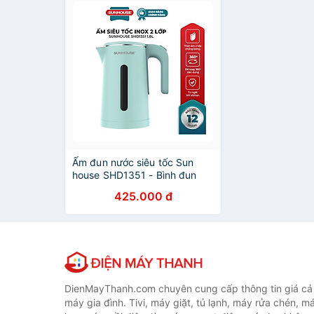
Ấm đun nước siêu tốc Sun
house SHD1351 - Bình đun
siêu tốc cao cấp inox 2 lớp
425.000 đ
1.8L - Hàng chính hãng
DienMayThanh.com chuyên cung cấp thông tin giá cả c
máy gia đình. Tivi, máy giặt, tủ lạnh, máy rửa chén, 